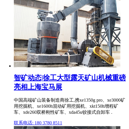
智矿动态|徐工大型露天矿山机械重磅
亮相上海宝马展
中国高端矿山装备制造商徐工,携xe1350g pro、xe3000矿
用挖掘机、xe1600h混动矿用挖掘机、xkt150h增程矿
车、xde260双桥刚性矿车、xda45u铰接式自卸车 .
联系电话: 180 3780 8511