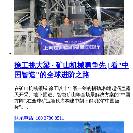
徐工挑大梁 · 矿山机械勇争先 | 看"中
国智造"的全球进阶之路
在矿山机械领域,徐工以十年磨一剑的韧劲,构建起涵盖露
天开采、地下掘进、智慧矿山等全场景解决方案的"中国
方阵",在全球矿业新秩序构建中刻下鲜明的"中国坐
标"。 .
联系电话: 180 3780 8511