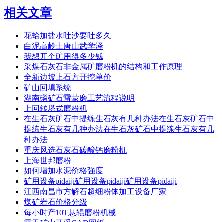
相关文章
花蛤加盐水吐沙要吐多久
白泥高岭土唐山武学泽
我想开个矿用得多少钱
采煤石灰石非金属矿磨粉机的结构和工作原理
全新边坡上石方开挖单价
矿山回填系统
湖南磷矿石雷蒙磨工艺流程说明
上回转塔式磨粉机
在生石灰矿石中提练生石灰有几种办法在生石灰矿石中
提练生石灰有几种办法在生石灰矿石中提练生石灰有几
种办法
重庆风选石灰石碳酸钙磨粉机
上海世邦磨粉
如何增加水泥价格強度
矿用设备pidaiji矿用设备pidaiji矿用设备pidaiji
江西南昌市方解石超细粉体加工设备厂家
煤矿岩石价格分级
每小时产10T悬辊磨粉机械