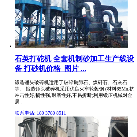
石英打砣机 全套机制砂加工生产线设
备 打砂机价格_图片 ...
锻造锤头破碎机适用于破碎鹅卵石、煤矸石、石灰石
等。 锻造锤头破碎机采用优良火车轮毂钢 (材料65Mn,抗
冲击性好,韧性强,耐磨性好,不易折断)利用锻压机械对金
属 .
联系电话: 180 3780 8511