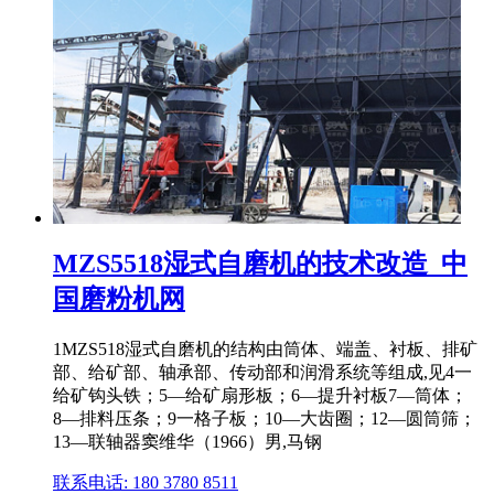
MZS5518湿式自磨机的技术改造_中
国磨粉机网
1MZS518湿式自磨机的结构由筒体、端盖、衬板、排矿
部、给矿部、轴承部、传动部和润滑系统等组成,见4一
给矿钩头铁；5―给矿扇形板；6―提升衬板7―筒体；
8―排料压条；9一格子板；10―大齿圈；12―圆筒筛；
13―联轴器窦维华（1966）男,马钢
联系电话: 180 3780 8511