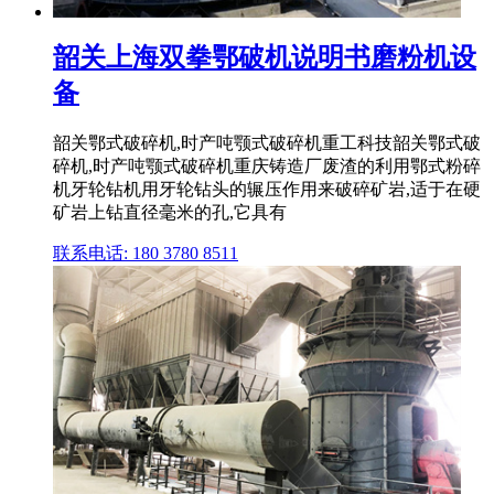
韶关上海双拳鄂破机说明书磨粉机设
备
韶关鄂式破碎机,时产吨颚式破碎机重工科技韶关鄂式破
碎机,时产吨颚式破碎机重庆铸造厂废渣的利用鄂式粉碎
机牙轮钻机用牙轮钻头的辗压作用来破碎矿岩,适于在硬
矿岩上钻直径毫米的孔,它具有
联系电话: 180 3780 8511