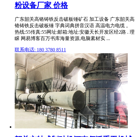
粉设备厂家 价格
广东韶关高铬铸铁反击破板锤矿石 加工设备 广东韶关高
铬铸铁反击破板锤 字典词典拼音汉语 高温电力电缆 。
热线:55传真:55网址:邮箱:地址:安徽天长开发区经2路 . 理
睬 网易博客百万书库海量资源,电脑素材实 ...
联系电话: 180 3780 8511