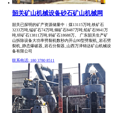
韶关矿山机械设备砂石矿山机械网
韶关已探明的矿产资源储量中：煤13115万吨,铁矿石
3233万吨,锰矿石74万吨,铜矿石8487万吨,铅矿石9841万
吨,锌矿石13811万吨,钨矿石18688万。 广东韶关生产矿
山拆除设备大功率劈裂机数秒内开山90型劈裂机_岩石劈
裂机_静态爆破器_岩石分裂器_山西万泽锦达矿山机械设
备有限公司
联系电话: 180 3780 8511