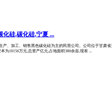
,碳化硅,宁夏 ...
家生产、加工、销售黑色碳化硅为主的民营公司。公司位于甘肃省天祝
10156万元,总资产亿元,占地面积380余亩,现有 ...