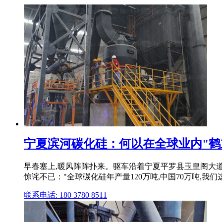
宁夏滨河碳化硅：何以在全球业内"鹤
早春塞上,暖风阵阵扑来。驱车沿着宁夏平罗县玉皇阁大道
惊诧不已："全球碳化硅年产量120万吨,中国70万吨,我们
联系电话: 180 3780 8511