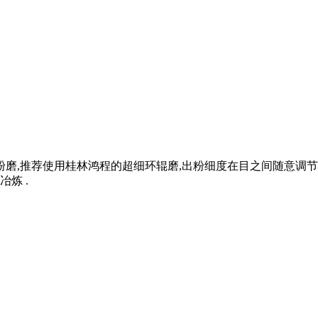
磨,推荐使用桂林鸿程的超细环辊磨,出粉细度在目之间随意调节,产
炼 .