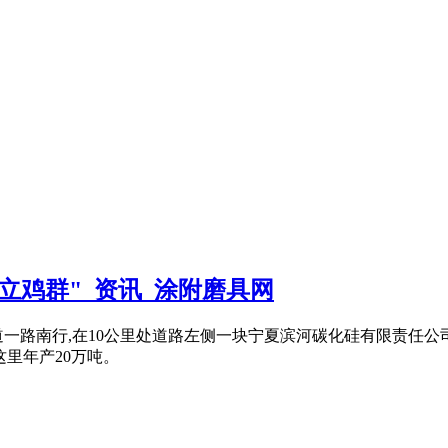
立鸡群"_资讯_涂附磨具网
一路南行,在10公里处道路左侧一块宁夏滨河碳化硅有限责任公
这里年产20万吨。