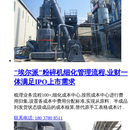
"埃尔派"粉碎机细化管理流程,业财一
体满足IPO上市需求
梳理业务流程100+,细化成本中心,按照成本中心进行费
用归集,设置各成本中费用分配标准,实现从原料、半成品
到发货状态级成品的成本核算,替代原手工表格成本计 .
联系电话: 180 3780 8511