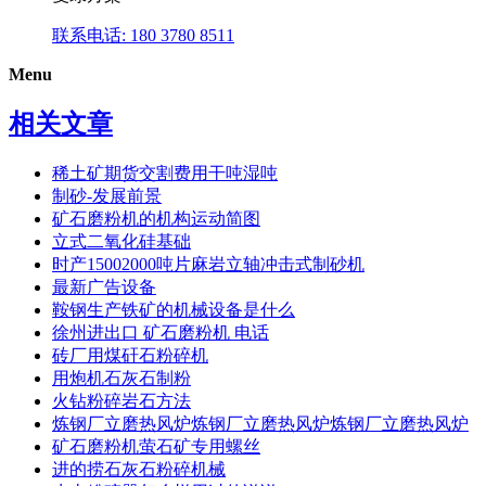
联系电话: 180 3780 8511
Menu
相关文章
稀土矿期货交割费用干吨湿吨
制砂-发展前景
矿石磨粉机的机构运动简图
立式二氧化硅基础
时产15002000吨片麻岩立轴冲击式制砂机
最新广告设备
鞍钢生产铁矿的机械设备是什么
徐州进出口 矿石磨粉机 电话
砖厂用煤矸石粉碎机
用炮机石灰石制粉
火钻粉碎岩石方法
炼钢厂立磨热风炉炼钢厂立磨热风炉炼钢厂立磨热风炉
矿石磨粉机萤石矿专用螺丝
进的捞石灰石粉碎机械