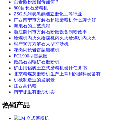
页岩微粉磨报价如何？
800目长石磨粉机
ZSG系列炭黑超细立磨化工等行业
广西南宁市方解石超细磨粉机什么牌子好
海泡石的工艺流程
浙江衢州市方解石粉磨设备制粉效率
给煤机内灭火给煤机内灭火给煤机内灭火
时产90方方解石大型打沙机
花岗闪长岩雷蒙细破机
PCL900型雷蒙磨
微晶石四辊矿石磨粉机
矿山用铝矾土立式磨粉机设计任务书
北京粉煤灰磨粉机生产上常用的混料设备有
机械制造业的发展景
江西高钙粉
南宁哪里有磨沙机卖
热销产品