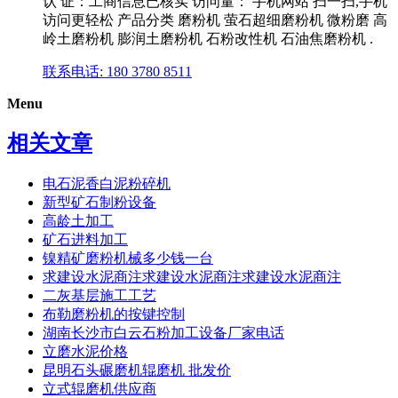
认 证：工商信息已核实 访问量： 手机网站 扫一扫,手机
访问更轻松 产品分类 磨粉机 萤石超细磨粉机 微粉磨 高
岭土磨粉机 膨润土磨粉机 石粉改性机 石油焦磨粉机 .
联系电话: 180 3780 8511
Menu
相关文章
电石泥香白泥粉碎机
新型矿石制粉设备
高龄土加工
矿石进料加工
镍精矿磨粉机械多少钱一台
求建设水泥商注求建设水泥商注求建设水泥商注
二灰基层施工工艺
布勒磨粉机的按键控制
湖南长沙市白云石粉加工设备厂家电话
立磨水泥价格
昆明石头碾磨机辊磨机 批发价
立式辊磨机供应商