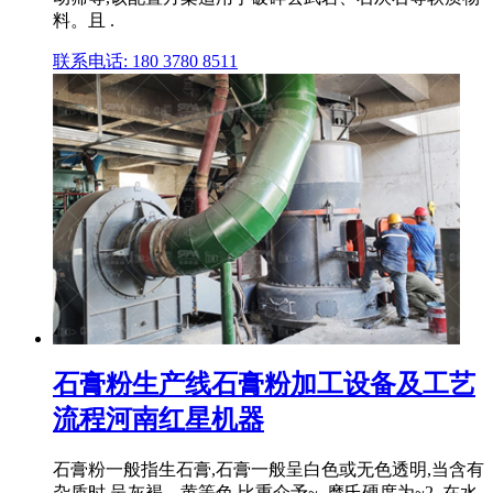
料。且 .
联系电话: 180 3780 8511
石膏粉生产线石膏粉加工设备及工艺
流程河南红星机器
石膏粉一般指生石膏,石膏一般呈白色或无色透明,当含有
杂质时,呈灰褐、黄等色,比重介予~, 摩氏硬度为~2, 在水