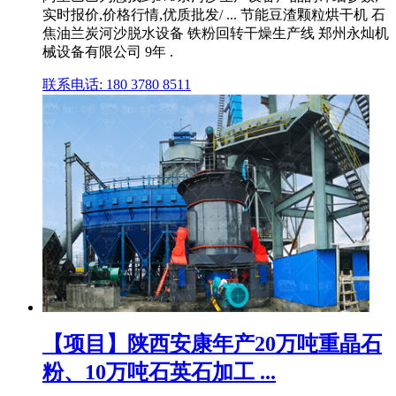
实时报价,价格行情,优质批发/ ... 节能豆渣颗粒烘干机 石
焦油兰炭河沙脱水设备 铁粉回转干燥生产线 郑州永灿机
械设备有限公司 9年 .
联系电话: 180 3780 8511
【项目】陕西安康年产20万吨重晶石
粉、10万吨石英石加工 ...