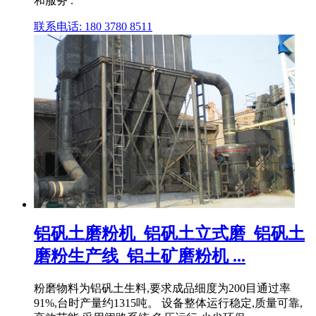
和服务 .
联系电话: 180 3780 8511
铝矾土磨粉机_铝矾土立式磨_铝矾土
磨粉生产线_铝土矿磨粉机 ...
粉磨物料为铝矾土生料,要求成品细度为200目通过率
91%,台时产量约1315吨。 设备整体运行稳定,质量可靠,