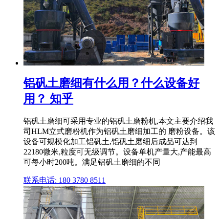
铝矾土磨细有什么用？什么设备好
用？ 知乎
铝矾土磨细可采用专业的铝矾土磨粉机,本文主要介绍我
司HLM立式磨粉机作为铝矾土磨细加工的 磨粉设备。该
设备可规模化加工铝矾土,铝矾土磨细后成品可达到
22180微米,粒度可无级调节。设备单机产量大,产能最高
可每小时200吨。满足铝矾土磨细的不同
联系电话: 180 3780 8511