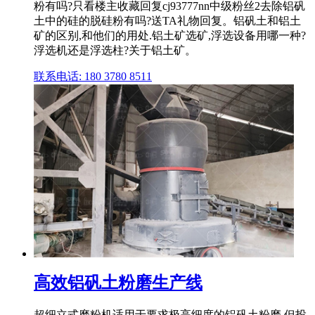
粉有吗?只看楼主收藏回复cj93777nn中级粉丝2去除铝矾
土中的硅的脱硅粉有吗?送TA礼物回复。铝矾土和铝土
矿的区别,和他们的用处.铝土矿选矿,浮选设备用哪一种?
浮选机还是浮选柱?关于铝土矿。
联系电话: 180 3780 8511
高效铝矾土粉磨生产线
超细立式磨粉机适用于要求极高细度的铝矾土粉磨,但投