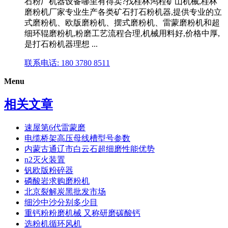
石粉厂机器设备哪里有得卖?找桂林鸿程矿山机械,桂林
磨粉机厂家专业生产各类矿石打石粉机器,提供专业的立
式磨粉机、欧版磨粉机、摆式磨粉机、雷蒙磨粉机和超
细环辊磨粉机,粉磨工艺流程合理,机械用料好,价格中厚,
是打石粉机器理想 ...
联系电话: 180 3780 8511
Menu
相关文章
速屋第6代雷蒙磨
电缆桥架高压母线槽型号参数
内蒙古通辽市白云石超细磨性能优势
n2灭火装置
钒欧版粉碎器
磷酸岩求购磨粉机
北京裂解炭黑批发市场
细沙中沙分别多少目
重钙粉粉磨机械 又称研磨碳酸钙
选粉机循环风机