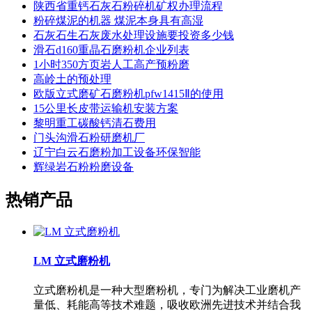
陕西省重钙石灰石粉碎机矿权办理流程
粉碎煤泥的机器 煤泥本身具有高湿
石灰石生石灰废水处理设施要投资多少钱
滑石d160重晶石磨粉机企业列表
1小时350方页岩人工高产预粉磨
高岭土的预处理
欧版立式磨矿石磨粉机pfw1415Ⅱ的使用
15公里长皮带运输机安装方案
黎明重工碳酸钙清石费用
门头沟滑石粉研磨机厂
辽宁白云石磨粉加工设备环保智能
辉绿岩石粉粉磨设备
热销产品
LM 立式磨粉机
立式磨粉机是一种大型磨粉机，专门为解决工业磨机产
量低、耗能高等技术难题，吸收欧洲先进技术并结合我