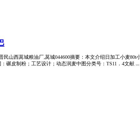
巴
张晋民山西莴城粮油厂,莴城044600摘要：本文介绍日加工小麦8
碾皮制粉；工艺设计；动态润麦中图分类号：TS11．4文献 ...