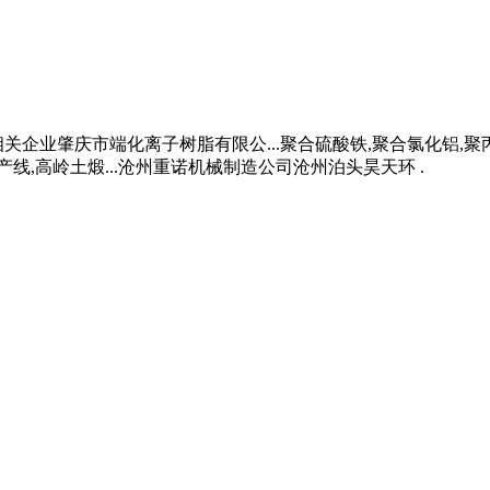
企业肇庆市端化离子树脂有限公...聚合硫酸铁,聚合氯化铝,聚丙
线,高岭土煅...沧州重诺机械制造公司沧州泊头昊天环 .