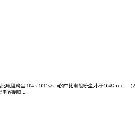
电阻粉尘,104～1011Ω·cm的中比电阻粉尘,小于104Ω·cm 
容制取 ...