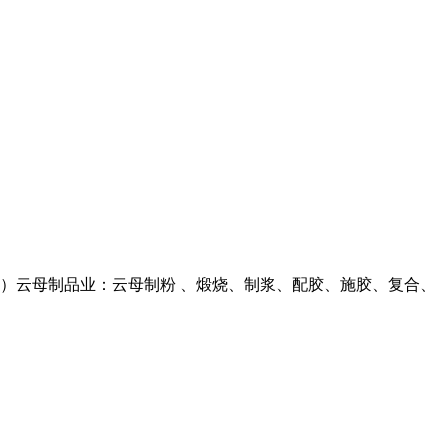
... （2）云母制品业：云母制粉 、煅烧、制浆、配胶、施胶、复合、