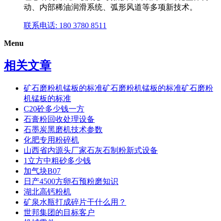
动、内部稀油润滑系统、弧形风道等多项新技术。
联系电话: 180 3780 8511
Menu
相关文章
矿石磨粉机锰板的标准矿石磨粉机锰板的标准矿石磨粉
机锰板的标准
C20砼多少钱一方
石膏粉回收处理设备
石墨炭黑磨机技术参数
化肥专用粉碎机
山西省内源头厂家石灰石制粉新式设备
1立方中粗砂多少钱
加气块B07
日产4500方卵石预粉磨知识
湖北高钙粉机
矿泉水瓶打成碎片干什么用？
世邦集团的目标客户