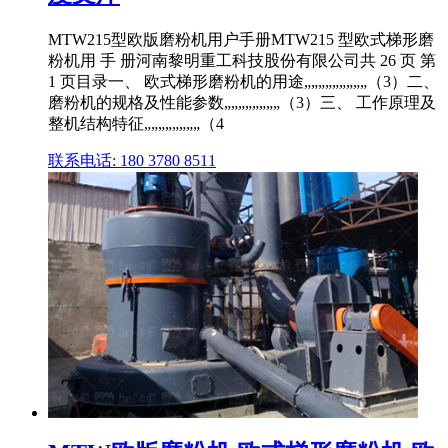
MTW215型欧版磨粉机用户手册MTW215 型欧式梯形磨
粉机用 手 册河南黎明重工科技股份有限公司共 26 页 第
1 页目录一、 欧式梯形磨粉机的用途„„„„„„„„„（3）二、
磨粉机的规格及性能参数„„„„„„„„（3）三、 工作原理及
整机结构特征„„„„„„„„（4
联系电话: 180 3780 8511