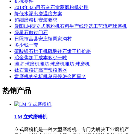
机械零件
2018年325目石灰石雷蒙磨粉机处理
降低水泥出磨温度方案
超细磨粉机安装要求
焱阳LM型立式磨粉机石料生产线浮选工艺流程球磨机
绿星石做过门石
日照市莒县安庄镇周家沟村
多少钱一套
硫酸镁石烘干机硫酸镁石烘干机价格
冶金焦加工成本多少一吨
潍坊 球磨机潍坊 球磨机潍坊 球磨机
钛石膏粉矿高产预粉磨器
雷磨机的分析机总是停怎么回事？
热销产品
LM 立式磨粉机
立式磨粉机是一种大型磨粉机，专门为解决工业磨机产