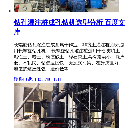
钻孔灌注桩成孔钻机选型分析 百度文
库
长螺旋钻孔灌注桩成孔属干作业、非挤土灌注桩范畴,是
用长螺旋钻孔机 ... 长螺旋钻孔灌注桩适用于各类填土、
粘性土、粉土、粉质砂土、碎石类土,具有震动小、噪声
低、不扰民、钻进速度快、无泥浆污染、桩身质量好、
地层的适应性强、造价低等 ...
联系电话: 180 3780 8511