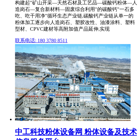
构建起"矿山开采—天然石材及工艺品—碳酸钙粉体—人
造岗石—复合新材料—固废综合利用"的碳酸钙"一石多
吃、吃干用净"循环生态产业链,碳酸钙产业链从单一的
粉体加工逐步向人造岗石、塑胶改性、油漆涂料、塑料
型材、CPVC建材等高附加值产品延伸,实现
联系电话: 180 3780 8511
中工科技粉体设备网 粉体设备及技术