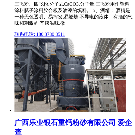
三飞粉、四飞粉,分子式CaCO3,分子量,三飞粉用作塑料
涂料腻子涂料胶合板及油漆的填料。 5、酒精： 酒精是
一种无色透明、易挥发,易燃烧,不导电的液体。有酒的气
味和刺激的 辛辣滋味,微
联系电话: 180 3780 8511
广西乐业银石重钙粉砂有限公司 爱企
查