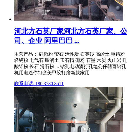
河北方石英厂家河北方石英厂家、公
司、企业 阿里巴巴 ...
主营产品： 硅微粉 萤石 活性炭 石英砂 高岭土 重钙粉
轻钙粉 电气石 膨润土 玉石帽 硼粉 石墨 木炭 火山岩 硅
酸铝粉 长石 滑石粉 ... 钻孔电动滴打孔笔公仔萌盲钻孔
机用电迷你钉盒美甲胶打磨新款家用
联系电话: 180 3780 8511