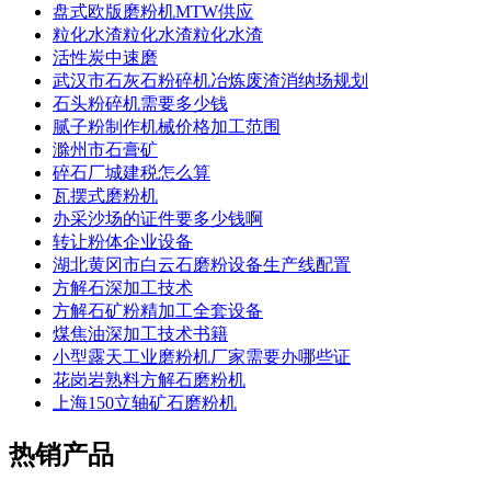
盘式欧版磨粉机MTW供应
粒化水渣粒化水渣粒化水渣
活性炭中速磨
武汉市石灰石粉碎机冶炼废渣消纳场规划
石头粉碎机需要多少钱
腻子粉制作机械价格加工范围
滁州市石膏矿
碎石厂城建税怎么算
瓦摆式磨粉机
办采沙场的证件要多少钱啊
转让粉体企业设备
湖北黄冈市白云石磨粉设备生产线配置
方解石深加工技术
方解石矿粉精加工全套设备
煤焦油深加工技术书籍
小型露天工业磨粉机厂家需要办哪些证
花岗岩熟料方解石磨粉机
上海150立轴矿石磨粉机
热销产品