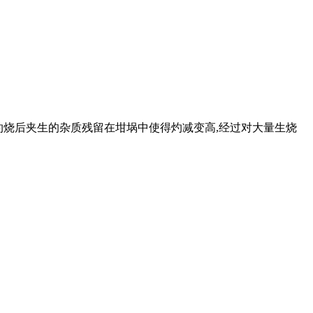
的灼烧后夹生的杂质残留在坩埚中使得灼减变高,经过对大量生烧