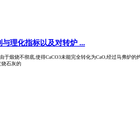
理化指标以及对转炉 ...
于煅烧不彻底,使得CaCO3未能完全转化为CaO,经过马弗炉
过烧石灰的