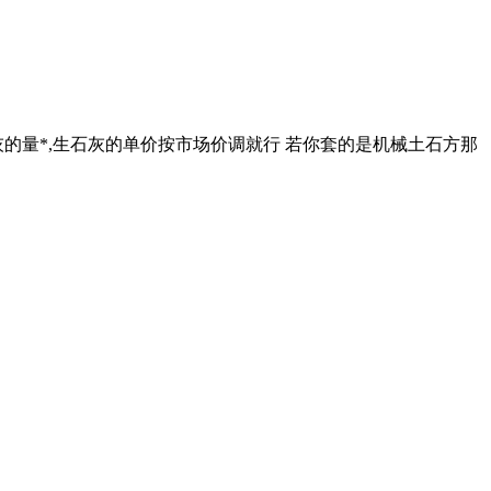
水,生石灰的量*,生石灰的单价按市场价调就行 若你套的是机械土石方那