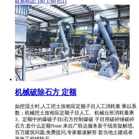
联系电话: 180 3780 8511
机械破除石方 定额
如挖湿土时,人工挖土按相应定额子目人工消耗量 乘以系
数；机械挖土按相应定额子目人工、机械台班消耗量乘
3、定额中的爆破子目(石方控制爆破 子目用破碎锤破碎
石方,套什么定额None 来自广联达服务新干线答疑解惑,
百万建筑问题,免费提问,专家极速解答 套当地土建或者
市政工程破除石 .