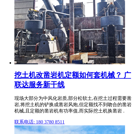
挖土机改凿岩机定额如何套机械？ 广
联达服务新干线
现场大部分为中风化岩质,部分松软土,在挖土过程需要凿
岩,将挖土机的铲换成凿岩风炮,但定额找不到吻合的凿岩
机械,且定额的凿岩机有功率值,而实际挖土机换凿岩 .
联系电话: 180 3780 8511