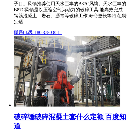
子目。风镐推荐使用天水巨丰的B87C风镐。天水巨丰的
B87C风镐是以压缩空气为动力的破碎工具,能高效完成
钢筋混凝土、岩石、沥青等破碎工作,寿命更长等特点,特
别适
联系电话: 180 3780 8511
破碎锤破碎混凝土套什么定额 百度知
道