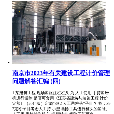
南京市2023年有关建设工程计价管理
问题解答汇编 (四)
1.某建筑工程,现场凿灌注桩桩头 为 人工使用 手持凿岩
机进行凿除,是否可套用《江苏省建筑与装饰工程 计价
定额》（2014版）定额"39 2 人工凿桩头"子目？ 答：39
2定额子目考虑人工持 小型 凿除工具进行桩头的凿除。