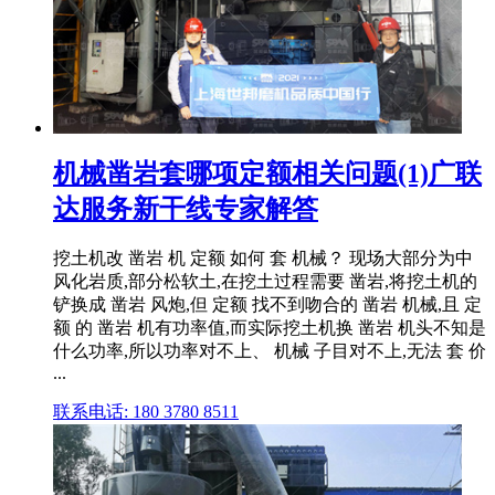
机械凿岩套哪项定额相关问题(1)广联
达服务新干线专家解答
挖土机改 凿岩 机 定额 如何 套 机械？ 现场大部分为中
风化岩质,部分松软土,在挖土过程需要 凿岩,将挖土机的
铲换成 凿岩 风炮,但 定额 找不到吻合的 凿岩 机械,且 定
额 的 凿岩 机有功率值,而实际挖土机换 凿岩 机头不知是
什么功率,所以功率对不上、 机械 子目对不上,无法 套 价
...
联系电话: 180 3780 8511