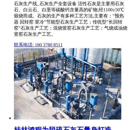
石灰生产线_石灰生产全套设备 活性石灰是主要用石灰
石、白云石、白垩等碳酸钙含量高的矿物,经1100±50℃
煅烧而成。石灰的生产有多种工艺方法,主要有："预热
器 回转窑 竖冷"节能型石灰生产工艺；传统型"长回转
窑"石灰生产工艺；混烧竖窑石灰生产工艺；气烧或油烧
竖窑石灰生产工艺。
联系电话: 180 3780 8511