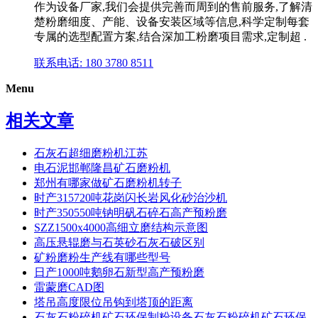
作为设备厂家,我们会提供完善而周到的售前服务,了解清
楚粉磨细度、产能、设备安装区域等信息,科学定制每套
专属的选型配置方案,结合深加工粉磨项目需求,定制超 .
联系电话: 180 3780 8511
Menu
相关文章
石灰石超细磨粉机江苏
电石泥邯郸隆昌矿石磨粉机
郑州有哪家做矿石磨粉机转子
时产315720吨花岗闪长岩风化砂治沙机
时产350550吨钠明矾石碎石高产预粉磨
SZZ1500x4000高细立磨结构示意图
高压悬辊磨与石英砂石灰石破区别
矿粉磨粉生产线有哪些型号
日产1000吨鹅卵石新型高产预粉磨
雷蒙磨CAD图
塔吊高度限位吊钩到塔顶的距离
石灰石粉碎机矿石环保制粉设备石灰石粉碎机矿石环保