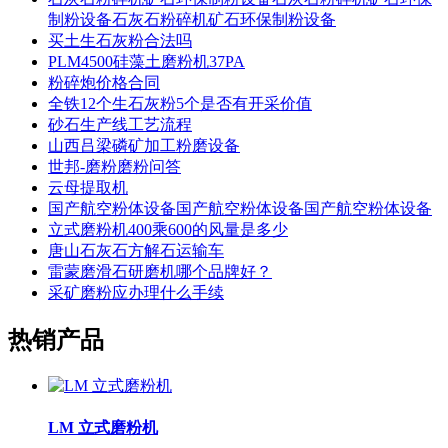
制粉设备石灰石粉碎机矿石环保制粉设备
买土生石灰粉合法吗
PLM4500硅藻土磨粉机37PA
粉碎炮价格合同
全铁12个生石灰粉5个是否有开采价值
砂石生产线工艺流程
山西吕梁磷矿加工粉磨设备
世邦-磨粉磨粉问答
云母提取机
国产航空粉体设备国产航空粉体设备国产航空粉体设备
立式磨粉机400乘600的风量是多少
唐山石灰石方解石运输车
雷蒙磨滑石研磨机哪个品牌好？
采矿磨粉应办理什么手续
热销产品
LM 立式磨粉机