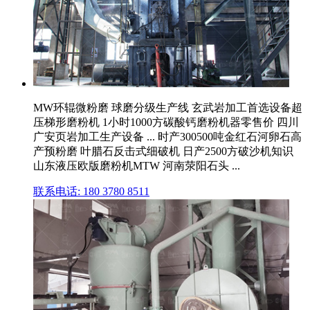
MW环辊微粉磨 球磨分级生产线 玄武岩加工首选设备超
压梯形磨粉机 1小时1000方碳酸钙磨粉机器零售价 四川
广安页岩加工生产设备 ... 时产300500吨金红石河卵石高
产预粉磨 叶腊石反击式细破机 日产2500方破沙机知识
山东液压欧版磨粉机MTW 河南荥阳石头 ...
联系电话: 180 3780 8511