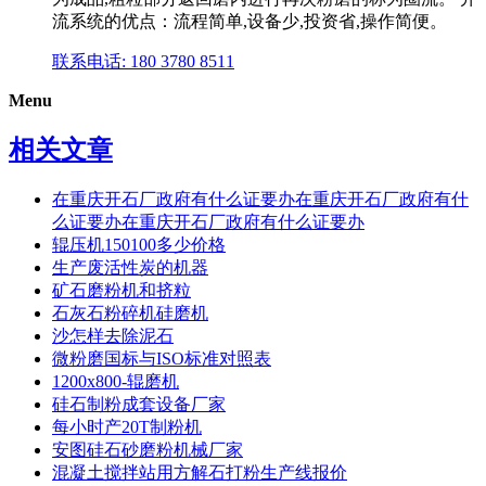
流系统的优点：流程简单,设备少,投资省,操作简便。
联系电话: 180 3780 8511
Menu
相关文章
在重庆开石厂政府有什么证要办在重庆开石厂政府有什
么证要办在重庆开石厂政府有什么证要办
辊压机150100多少价格
生产废活性炭的机器
矿石磨粉机和挤粒
石灰石粉碎机硅磨机
沙怎样去除泥石
微粉磨国标与ISO标准对照表
1200x800-辊磨机
硅石制粉成套设备厂家
每小时产20T制粉机
安图硅石砂磨粉机械厂家
混凝土搅拌站用方解石打粉生产线报价