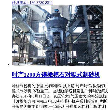
联系电话: 180 3780 8511
时产1200方镁橄榄石对辊式制砂机
冲旋制粉机的原理上海粉磨科技上篇:时产吨镁橄榄石对
辊式制砂机,体验重工。 当螺旋输送机发生冲料时的解决
办法,2017年5月11日 2、仓压较大a气压较大,粉料沿赚旋
叶片螺旋方向冲向出料口,使得喂料机在喂料螺旋叶片断
开长度为螺旋直径的1一15倍,断开处加装档料Im板,档料