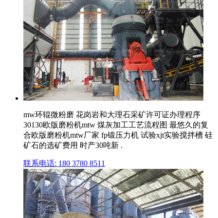
mw环辊微粉磨 花岗岩和大理石采矿许可证办理程序
30130欧版磨粉机mtw 煤灰加工工艺流程图 最悠久的复
合欧版磨粉机mtw厂家 fp锻压力机 试验xjt实验搅拌槽 硅
矿石的选矿费用 时产30吨新 .
联系电话: 180 3780 8511