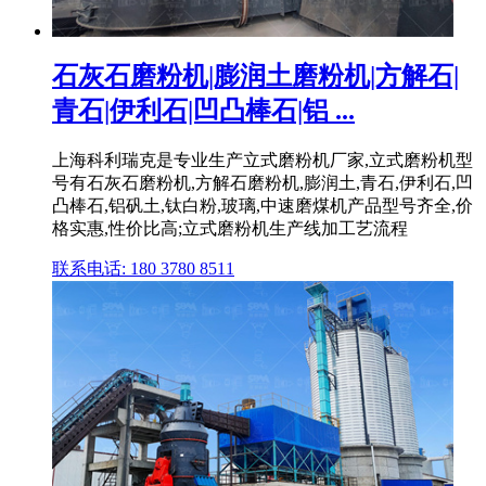
石灰石磨粉机|膨润土磨粉机|方解石|
青石|伊利石|凹凸棒石|铝 ...
上海科利瑞克是专业生产立式磨粉机厂家,立式磨粉机型
号有石灰石磨粉机,方解石磨粉机,膨润土,青石,伊利石,凹
凸棒石,铝矾土,钛白粉,玻璃,中速磨煤机产品型号齐全,价
格实惠,性价比高;立式磨粉机生产线加工艺流程
联系电话: 180 3780 8511