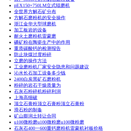
pEX150×750LM立式辊磨机
全世界方解石矿分布
方解石磨粉机的安全操作
浙江金华大型球磨机
加工板岩的设备
耐火土磨粉机雷蒙磨
磷矿粉在陶瓷生产中的作用
重质碳酸钙的检测报告
防止块煤过度粉碎
立磨的操作方法
工业磨粉机厂家安全隐患和问题建议
沁水长石加工设备多少钱
2400白炭黑矿石磨粉机
粉碎的岩石干燥质量为
石灰石粉碎机粉碎利润
上海高细破
顶立石膏粉顶立石膏粉顶立石膏粉
滑石粉的制备
矿山膨润土转让合同
u100微粉磨u100微粉磨u100微粉磨
石灰石400一600重钙磨粉机雷蒙机衬板价格