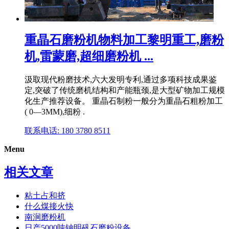
重晶石磨粉机物料加工黎明重工,磨粉
机,雷蒙磨,超细磨粉机 ...
汲取现代粉磨技术,六大发明专利,通过多项科技成果鉴
定,突破了传统磨机结构和产能瓶颈,是大型矿物加工规模
化生产推荐设备。 重晶石制粉一般分为重晶石粗粉加工
( 0—3MM),细粉 .
联系电话: 180 3780 8511
Menu
相关文章
粘土占和挤
什么煤接火快
南涧磨粉机
日产5000吨钠明矾石磨粉设备