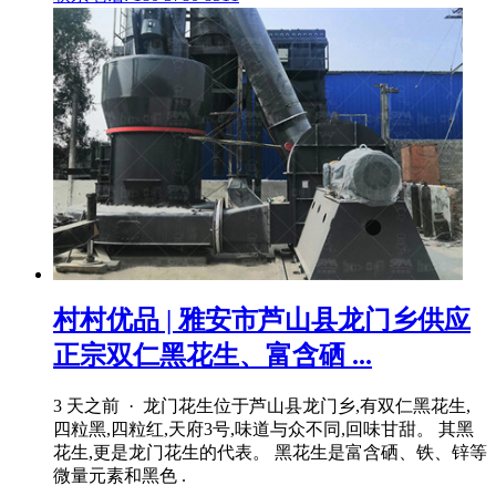
村村优品 | 雅安市芦山县龙门乡供应
正宗双仁黑花生、富含硒 ...
3 天之前 · 龙门花生位于芦山县龙门乡,有双仁黑花生,
四粒黑,四粒红,天府3号,味道与众不同,回味甘甜。 其黑
花生,更是龙门花生的代表。 黑花生是富含硒、铁、锌等
微量元素和黑色 .