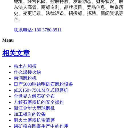
地址、经营风险、控股持股、发展动态、财务状况、股
东法人高管、商标专利、品牌项目、竞品信息、融资历
史、变更记录、法律诉讼、招投标、招聘、新闻资讯等
企 .
联系电话: 180 3780 8511
Menu
相关文章
粘土占和挤
什么煤接火快
南涧磨粉机
日产5000吨钠明矾石磨粉设备
pEX150×750LM立式辊磨机
全世界方解石矿分布
方解石磨粉机的安全操作
浙江金华大型球磨机
加工板岩的设备
耐火土磨粉机雷蒙磨
磷矿粉在陶瓷生产中的作用