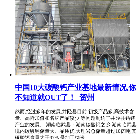
中国10大碳酸钙产业基地最新情况,你
不知道就OUT了！_贺州
然而,经过多年的发展,井陉县目前 初级产品多,高技术含
量、高附加值和名牌产品较少 等问题制约了井陉县钙镁
产业的发展。 湖南临武县：湖南碳酸钙之乡 湖南临武县
境内碳酸钙储量大、品质优,大理岩总储量超过10亿吨,其
碳酸钙含量大于97%,是加工纳米