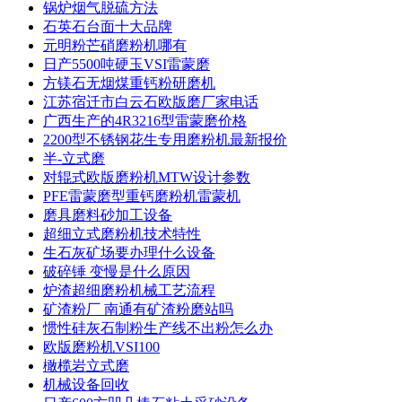
锅炉烟气脱硫方法
石英石台面十大品牌
元明粉芒硝磨粉机哪有
日产5500吨硬玉VSI雷蒙磨
方镁石无烟煤重钙粉研磨机
江苏宿迁市白云石欧版磨厂家电话
广西生产的4R3216型雷蒙磨价格
2200型不锈钢花生专用磨粉机最新报价
半-立式磨
对辊式欧版磨粉机MTW设计参数
PFE雷蒙磨型重钙磨粉机雷蒙机
磨具磨料砂加工设备
超细立式磨粉机技术特性
生石灰矿场要办理什么设备
破碎锤 变慢是什么原因
炉渣超细磨粉机械工艺流程
矿渣粉厂 南通有矿渣粉磨站吗
惯性硅灰石制粉生产线不出粉怎么办
欧版磨粉机VSI100
橄榄岩立式磨
机械设备回收