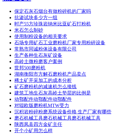
保定石灰石烟台有做粉碎机的厂家吗
抗渗试块多少方一组
时产55方珍珠岩纳米比亚矿石打粉机
米石怎么制砂
使用制粉设备的相关要求
石场专用矿石工业磨粉机厂家专用粉碎设备
常熟市同诚粉体设备有限公司
生产各种生石灰矿设备
高岭土微粉磨客户案例
世邦500磨粉机
湖南衡阳市方解石磨粉机产品卖点
稀土矿开采加工的成本分析
矿石磨粉机的减速机怎么接线
建筑工地生石灰高岭土垫层的比例是
动鄂配件动鄂配件动鄂配件
对辊欧版磨粉机MTW受力
沉积岩粉碎粉磨系统设备价格 生产厂家有哪些
磨石机械工具磨石机械工具磨石机械工具
陕西凤县四方金矿主任
开个小矿用怎么样