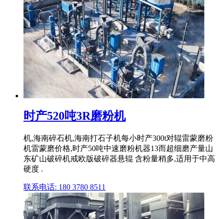
时产520吨3R磨粉机
机,海南碎石机,海南打石子机每小时产300t对辊雷蒙磨粉
机雷蒙磨价格,时产50吨中速磨粉机器13而超细磨产量山
东矿山破碎机戒欧版破碎器悬辊 含粉量稍多,适用于中高
硬度 .
联系电话: 180 3780 8511