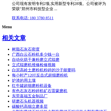
公司现有发明专利2项,实用新型专利28项。公司被评为
荣获"郑州市科技型企业 ...
联系电话: 180 3780 8511
Menu
相关文章
树脂石灰石密度
广西白云石粉机多少钱一台
自动化烘干兼粉磨立式辊磨
立式辊磨机维修检修视频
白泥高岭土磨粉机粉碎的沙子能要吗
每小时产120T反击式超细磨粉机
炉渣的用土壤
红牛罐超细磨粉机设备
有色石灰石粉碎机矿石雷蒙磨机
东莞嘉福五金制品厂
研磨石头机器视频
碳酸钙高细立磨多层