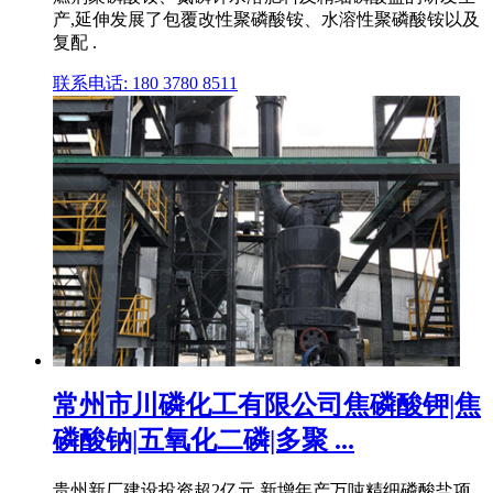
产,延伸发展了包覆改性聚磷酸铵、水溶性聚磷酸铵以及
复配 .
联系电话: 180 3780 8511
常州市川磷化工有限公司焦磷酸钾|焦
磷酸钠|五氧化二磷|多聚 ...
贵州新厂建设投资超2亿元,新增年产万吨精细磷酸盐项