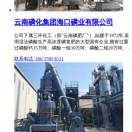
云南磷化集团海口磷业有限公司
公司下属三环化工（原"云南磷肥厂"）,始建于1972年,采
用湿法磷酸生产高浓度磷复肥的大型国有企业,拥有过重
过磷酸钙35万吨、磷酸一铵30万吨、磷酸二铵20万吨、 .
联系电话: 180 3780 8511