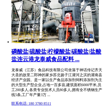
磷酸盐|硫酸盐|柠檬酸盐|碳酸盐|盐酸
盐连云港龙泰威食品配料 ...
龙泰威（江苏）食品科技有限公司坐落于神话传记齐天
大圣的故里二郎神的家乡苏北扬子江灌河之滨的灌南县
经济产业园。是一家以生产食品添加剂饲料添加剂为主
的大型生产型企业,占地一百多亩,建筑面积6000平米,员
工200多人,各类专业技术人员80多人,拥有全不锈钢生产
线5条,工厂年产量3万 ...
联系电话: 180 3780 8511