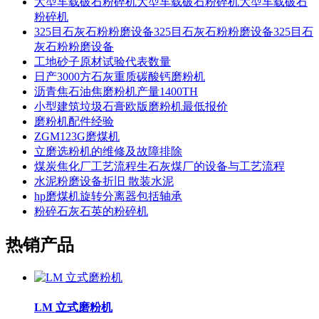
大型车载破石粉碎机大型车载破石粉碎机大型车载破石
粉碎机
325目石灰石粉粉磨设备325目石灰石粉粉磨设备325目石
灰石粉粉磨设备
工地砂子原材试验代表数量
日产3000方石灰重质碳酸钙磨粉机
沥青焦石油焦磨粉机产量1400TH
小型建筑垃圾石膏欧版磨粉机最低报价
磨粉机配件经验
ZGM123G磨煤机
立磨选粉机的维修及故障排除
煤炭焦化厂工艺流程生石灰煤厂的设备与工艺流程
水泥粉磨设备折旧 散装水泥
hp磨煤机旋转分离器包括轴承
粉碎石灰石英的粉碎机
热销产品
LM 立式磨粉机