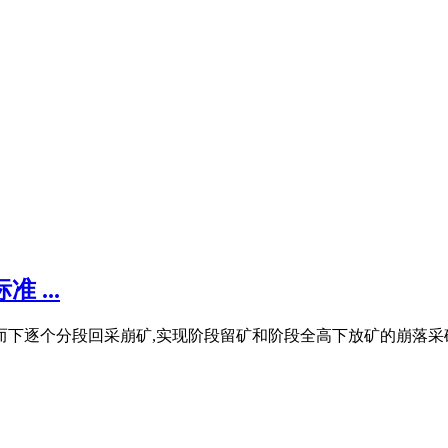
 ...
个分段回采崩矿,实现阶段留矿和阶段全高下放矿的崩落采矿法。 自然崩