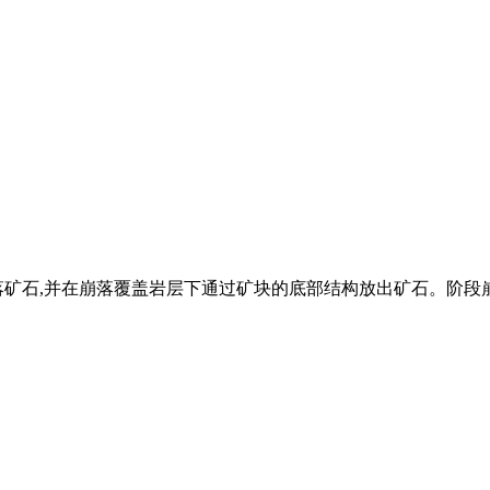
矿石,并在崩落覆盖岩层下通过矿块的底部结构放出矿石。阶段崩