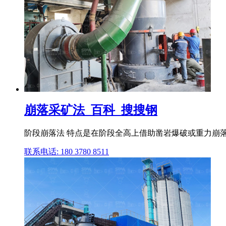
崩落采矿法_百科_搜搜钢
阶段崩落法 特点是在阶段全高上借助凿岩爆破或重力崩落
联系电话: 180 3780 8511