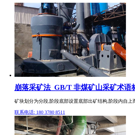
崩落采矿法_GB/T 非煤矿山采矿术语标准
矿块划分为分段,阶段底部设置底部出矿结构,阶段内自上而下逐
联系电话: 180 3780 8511