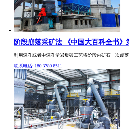
阶段崩落采矿法 《中国大百科全书》
利用深孔或者中深孔凿岩爆破工艺将阶段内矿石一次崩落
联系电话: 180 3780 8511