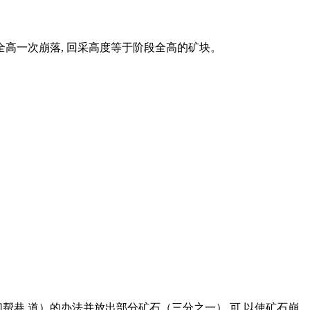
全高一次崩落, 回采高度等于阶段全高的矿块。
切帮巷 道）的办法并放出部分矿石（三分之一）,可 以使矿石崩