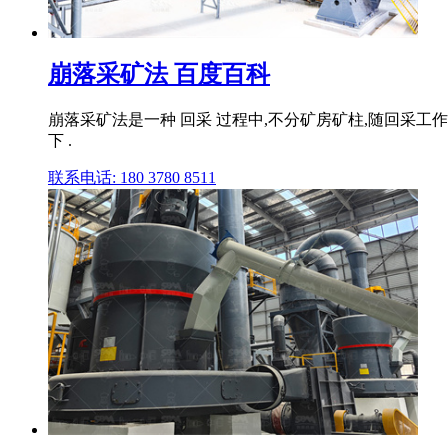
崩落采矿法 百度百科
崩落采矿法是一种 回采 过程中,不分矿房矿柱,随回采
下 .
联系电话: 180 3780 8511