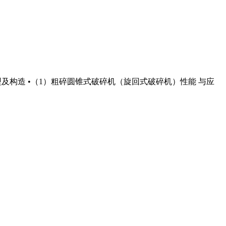
型及构造 •（1）粗碎圆锥式破碎机（旋回式破碎机）性能 与应