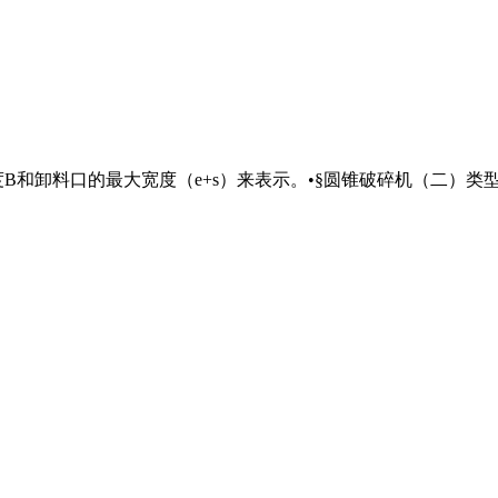
度B和卸料口的最大宽度（e+s）来表示。•§圆锥破碎机（二）类