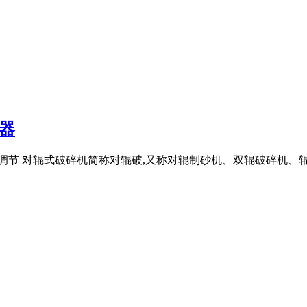
器
,出料易调节 对辊式破碎机简称对辊破,又称对辊制砂机、双辊破碎