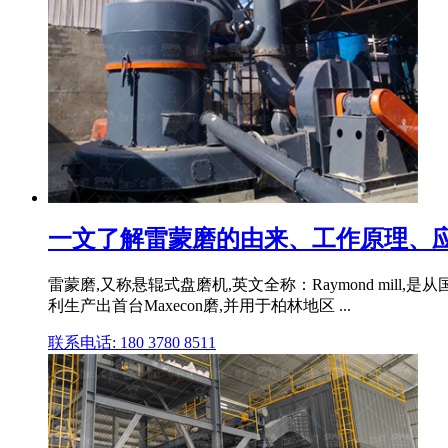
一文了解雷蒙磨的由来、工作原理、应用
雷蒙磨,又称悬辊式盘磨机,英文全称：Raymond mill,
利生产出首台Maxecon磨,并用于柏林地区 ...
联系电话: 180 3780 8511