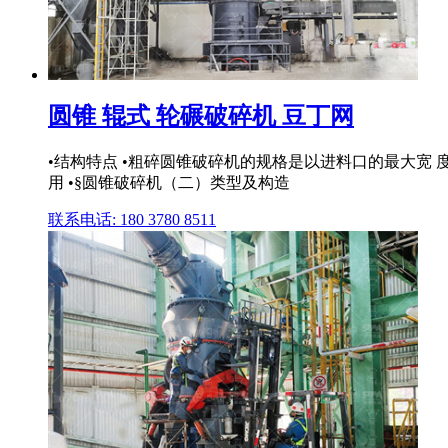
圆锥 辊式 轮碾破碎机 豆丁网
•结构特点 •粗碎圆锥破碎机的规格是以进料口的最大宽 
用 •§圆锥破碎机（二）类型及构造
联系电话: 180 3780 8511