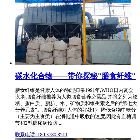
碳水化合物——带你探秘"膳食纤维"
膳食纤维是健康人体的物理扫帚1991年,WHO日内瓦会
议,将膳食纤维推荐为人类膳食营养必需品,并将之列为继
糖、蛋白质、脂肪、水、矿物质和维生素之后的"第七大
营养元素"。膳食纤维对人体的好处1） 降低食物中糖分
（主要为主食类）在消化道中吸收的速度,因此有血糖调
节和2型糖尿病预防 ...
联系电话: 180 3780 8511