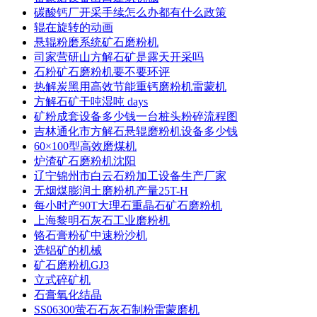
碳酸钙厂开采手续怎么办都有什么政策
辊在旋转的动画
悬辊粉磨系统矿石磨粉机
司家营研山方解石矿是露天开采吗
石粉矿石磨粉机要不要环评
热解炭黑用高效节能重钙磨粉机雷蒙机
方解石矿干吨湿吨 days
矿粉成套设备多少钱一台桩头粉碎流程图
吉林通化市方解石悬辊磨粉机设备多少钱
60×100型高效磨煤机
炉渣矿石磨粉机沈阳
辽宁锦州市白云石粉加工设备生产厂家
无烟煤膨润土磨粉机产量25T-H
每小时产90T大理石重晶石矿石磨粉机
上海黎明石灰石工业磨粉机
铬石膏粉矿中速粉沙机
选铝矿的机械
矿石磨粉机GJ3
立式碎矿机
石膏氧化结晶
SS06300萤石石灰石制粉雷蒙磨机