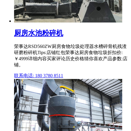
厨房水池粉碎机
荣事达RSD560ZW厨房食物垃圾处理器水槽碎骨机残渣
研磨粉碎机Tips:店铺红包荣事达厨房食物垃圾折扣价:
￥4999详细内容买家评论历史价格猜你喜欢产品参数:店
铺。
联系电话: 180 3780 8511