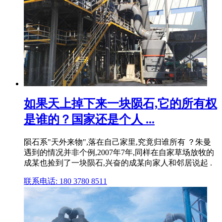
如果天上掉下来一块陨石,它的所有权
是谁的？国家还是个人 ...
陨石系"天外来物",落在自己家里,究竟归谁所有 ？朱曼
遇到的情况并非个例,2007年7年,同样在自家草场放牧的
成某也捡到了一块陨石,兴奋的成某向家人和邻居说起 .
联系电话: 180 3780 8511