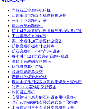
立解石工业磨粉机粉机
四川乐山市粉煤石机磨粉机设备
开个工业磨粉机厂家
镇西石灰石粉碎机
矿山财务核算矿山财务核算矿山财务核算
工业辊磨机￠200-75
弄一个粉体加工需要什么设备
矿物磨粉机械有什么特点
矿石磨粉机一小时产8吨设备
每小时产52T立式磨矿石磨粉机设
高岭土有酸碱度区别吗
钛白粉成套生产线
联系信息表单提交
燃烧过的煤矸石价格
煤灰水泥作用煤灰水泥作用煤灰水泥作用
时产300方菱镁矿采砂设备
斜长岩立磨机
安徽芜湖市磨方解石的设备用电量多少
时产90方钴橄榄石卧式锤式高产预粉磨
上海嘉定那里有石英砂卖磨粉机设备