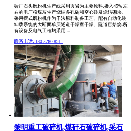
砖厂石头磨粉机生产线采用页岩为主要原料,掺入45% 左
右的电厂粉煤灰生产烧结多孔砖和空心砖及烧结砌块。
采用摆式磨粉机作为干法原料制备工艺、配有自动化装
卸载系统的大断面单层隧道干燥室干燥、隧道窑焙烧,所
有设备及电气工程均采用 ...
联系电话: 180 3780 8511
黎明重工破碎机,煤矸石破碎机,采石