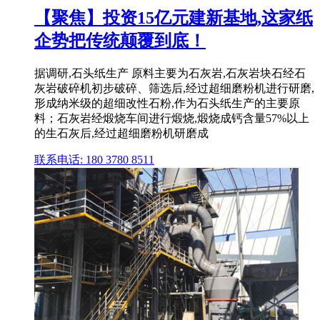
【聚焦】投资15亿元建新基地,这家纸
企势把传统颠覆到底！
据调研,石头纸生产 原料主要为石灰岩,石灰岩块石经石
灰岩破碎机初步破碎、筛选后,经过超细磨粉机进行研磨,
形成纳米级的超细改性石粉,作为石头纸生产的主要原
料；石灰岩经煅烧车间进行煅烧,煅烧成钙含量57%以上
的生石灰后,经过超细磨粉机研磨成
联系电话: 180 3780 8511