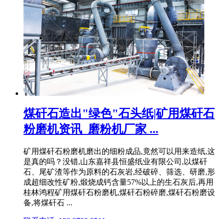
煤矸石造出"绿色"石头纸|矿用煤矸石
粉磨机资讯_磨粉机厂家 ...
矿用煤矸石粉磨机磨出的细粉成品,竟然可以用来造纸,这
是真的吗？没错,山东嘉祥县恒盛纸业有限公司,以煤矸
石、尾矿渣等作为原料的石灰岩,经破碎、筛选、研磨,形
成超细改性矿粉,煅烧成钙含量57%以上的生石灰后,再用
桂林鸿程矿用煤矸石粉磨机,煤矸石粉碎磨,煤矸石粉磨设
备,将煤矸石 ...