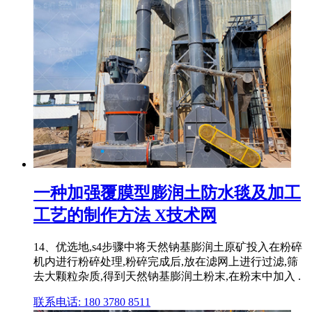
一种加强覆膜型膨润土防水毯及加工
工艺的制作方法 X技术网
14、优选地,s4步骤中将天然钠基膨润土原矿投入在粉碎
机内进行粉碎处理,粉碎完成后,放在滤网上进行过滤,筛
去大颗粒杂质,得到天然钠基膨润土粉末,在粉末中加入 .
联系电话: 180 3780 8511