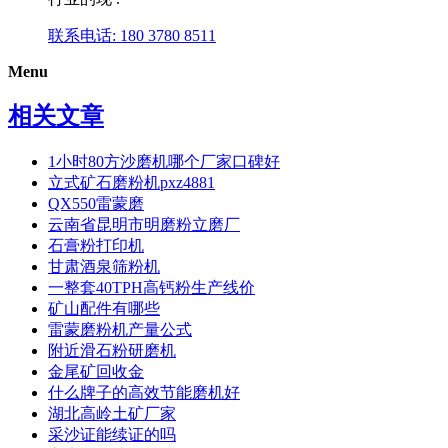
联系电话: 180 3780 8511
Menu
相关文章
1小时80方沙磨机哪个厂家口碑好
立式矿石磨粉机pxz4881
QX550雷蒙磨
云南省昆明市明磨粉立磨厂
石膏粉打印机
甘肃酒泉筛粉机
一整套40TPH高钙粉生产线价
矿山配件有哪些
雷蒙磨粉机产量公式
附近滑石粉研磨机
金尾矿回收金
什么牌子的高效节能磨机好
湖北高岭土矿厂家
采沙证能续证的吗