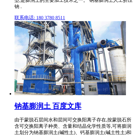
型,是膨润土的主要加工技术之一。 钠基膨润土人工挤压
钠 .
联系电话: 180 3780 8511
钠基膨润土 百度文库
由于蒙脱石层间水和层间可交换阳离子存在,按蒙脱石所
含可交换阳离子种类、含量和结晶化学性质等,可将膨润
土划分为钠基膨润土(碱性土)、钙基膨润土(碱土性土)和