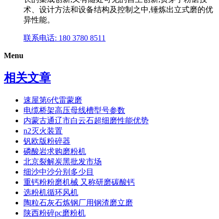
术、设计方法和设备结构及控制之中,锤炼出立式磨的优
异性能。
联系电话: 180 3780 8511
Menu
相关文章
速屋第6代雷蒙磨
电缆桥架高压母线槽型号参数
内蒙古通辽市白云石超细磨性能优势
n2灭火装置
钒欧版粉碎器
磷酸岩求购磨粉机
北京裂解炭黑批发市场
细沙中沙分别多少目
重钙粉粉磨机械 又称研磨碳酸钙
选粉机循环风机
陶粒石灰石炼钢厂用钢渣磨立磨
陕西粉碎pc磨粉机