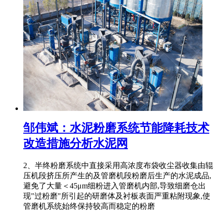
邹伟斌：水泥粉磨系统节能降耗技术
改造措施分析水泥网
2、半终粉磨系统中直接采用高浓度布袋收尘器收集由辊
压机段挤压所产生的及管磨机段粉磨后生产的水泥成品,
避免了大量＜45μm细粉进入管磨机内部,导致细磨仓出
现"过粉磨"所引起的研磨体及衬板表面严重粘附现象,使
管磨机系统始终保持较高而稳定的粉磨