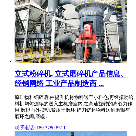
立式粉碎机, 立式磨碎机产品信息、
经销网络 工业产品制造商 ...
原矿物料细碎后,由提升机将物料送至小料仓,再经振动给
料机均匀连续的送入主机磨室内,在高速旋转的离心力作
用,磨辊向外摆动,紧压于磨环,铲刀铲起物料送到磨辊与
磨环之间,磨辊 .
联系电话: 180 3780 8511