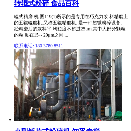
转辊式粉碎 食品百科
辊式精磨 机 图119(1)所示的是专用在巧克力浆 料精磨上
的五辊辊磨机,又称五辊精磨机, 是一种超微粉碎设备。
经精磨后的浆料平 均粒度不超过25μm,其中大部分颗粒
的粒 度在15～20μm之间 ...
联系电话: 180 3780 8511