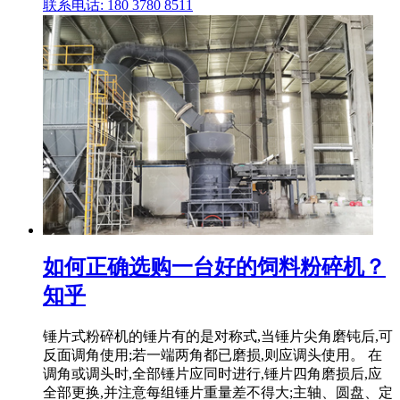
联系电话: 180 3780 8511
如何正确选购一台好的饲料粉碎机？
知乎
锤片式粉碎机的锤片有的是对称式,当锤片尖角磨钝后,可
反面调角使用;若一端两角都已磨损,则应调头使用。 在
调角或调头时,全部锤片应同时进行,锤片四角磨损后,应
全部更换,并注意每组锤片重量差不得大;主轴、圆盘、定