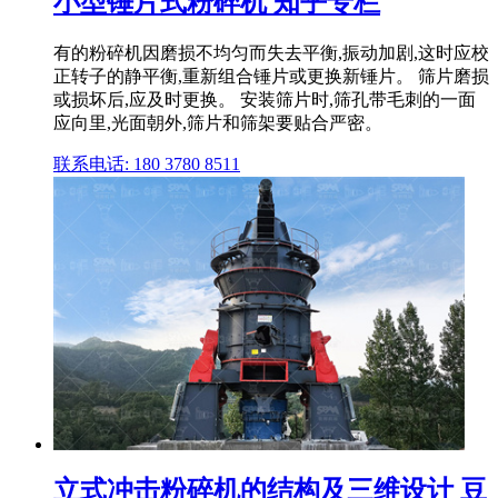
小型锤片式粉碎机 知乎专栏
有的粉碎机因磨损不均匀而失去平衡,振动加剧,这时应校
正转子的静平衡,重新组合锤片或更换新锤片。 筛片磨损
或损坏后,应及时更换。 安装筛片时,筛孔带毛刺的一面
应向里,光面朝外,筛片和筛架要贴合严密。
联系电话: 180 3780 8511
立式冲击粉碎机的结构及三维设计 豆