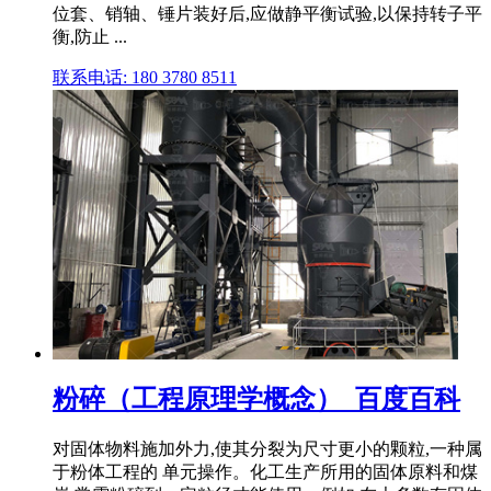
位套、销轴、锤片装好后,应做静平衡试验,以保持转子平
衡,防止 ...
联系电话: 180 3780 8511
粉碎（工程原理学概念）_百度百科
对固体物料施加外力,使其分裂为尺寸更小的颗粒,一种属
于粉体工程的 单元操作。化工生产所用的固体原料和煤