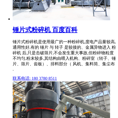
锤片式粉碎机 百度百科
锤片式粉碎机是使用最广的一种粉碎机,度电产品量较高,
通用性好,有的 锤片 与 转子 是较接的、金属异物进入 粉
碎机 后,只是击破筛片,不会发生重大事故,但粉碎物粒度
不均匀,粉末较多,其结构由喂入机构、粉碎室（转子、锤
片、筛片、齿板）、排料部分（ 风机、集料筒、集尘布
.
联系电话: 180 3780 8511