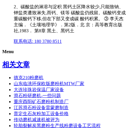
2、碳酸盐的淋溶与淀积 黑钙土区降水较少,只能致钠、
钾盐类遭致淋失,而钙、镁等 碳酸盐仍残留。碳酸钙变成
重碳酸钙下移,但在下部又变成碳 酸钙积累。 ③ 李天杰
主编．《土壤地理学》．第2版．北 京：高等教育出版
社,1983． 第8章 黑土、黑钙土
联系电话: 180 3780 8511
Menu
相关文章
德克210粉磨机
山东临洮环保欧版磨粉机MTW厂家
大连珍珠岩保温厂家设备
滑石粉研磨机-一些问题
重庆酉阳矿石磨粉机制造厂
江苏滑石粉设备雷蒙磨制造
普定生石灰粉加工设备价格
传动磨机减速机被评为
轮胎裂解炭黑磨粉生产线粉磨设备工艺流程