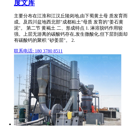
度文库
主要分布在江淮和江汉丘陵岗地,由下蜀黄土母 质发育而
成。及四川盆地西北部"成都粘土"母质 发育的"姜石黄
泥"。 第二节 黄褐土 二、形成特点 1. 淋溶脱钙作用较
强。上层无游离的碳酸钙存在,发生微酸化,但下层剖面却
有碳酸钙的聚积 "砂姜层"。 2.
联系电话: 180 3780 8511