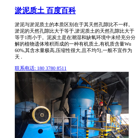
淤泥质土 百度百科
淤泥与淤泥质土的本质区别在于其天然孔隙比不一样。
淤泥的天然孔隙比大于等于,淤泥质土的天然孔隙比大于
等于1而小于。泥炭土是在潮湿和缺氧环境中未经充分分
解的植物遗体堆积而成的一种有机质土,有机质含量Wu
60%,其含水量极高,压缩性很大,且不均匀,一般不宜作为
天 .
联系电话: 180 3780 8511