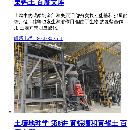
栗钙土 百度文库
土壤中的碳酸钙全部淋失,而且部分交换性盐基和 少量的
铁、锰、硅等也发生淋溶作用,但由于生物 的复盐基作
用,土壤并未明显酸化。
联系电话: 180 3780 8511
土壤地理学 第8讲 黄棕壤和黄褐土 百