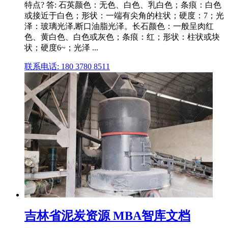
特点? 答: 石英颜色：无色、白色、乳白色；条痕：白色
或接近于白色；形状：一端有尖角的柱状；硬度：7；光
泽：玻璃光泽,断口油脂光泽。长石颜色：一般呈肉红
色、黄白色、白色或灰色；条痕：红；形状：柱状或块
状；硬度6~；光泽 ...
联系电话: 180 3780 8511
吉林省泥炭资源 MBA智库文档