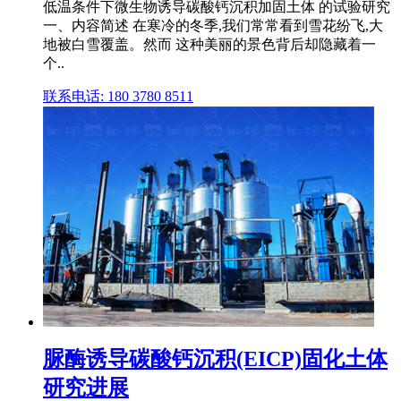
低温条件下微生物诱导碳酸钙沉积加固土体 的试验研究
一、内容简述 在寒冷的冬季,我们常常看到雪花纷飞,大
地被白雪覆盖。然而 这种美丽的景色背后却隐藏着一
个..
联系电话: 180 3780 8511
脲酶诱导碳酸钙沉积(EICP)固化土体
研究进展