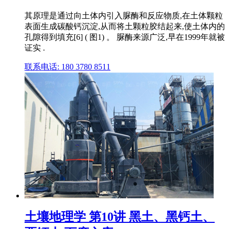
其原理是通过向土体内引入脲酶和反应物质,在土体颗粒
表面生成碳酸钙沉淀,从而将土颗粒胶结起来,使土体内的
孔隙得到填充[6] ( 图1) 。 脲酶来源广泛,早在1999年就被
证实 .
联系电话: 180 3780 8511
土壤地理学 第10讲 黑土、黑钙土、