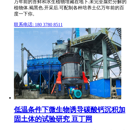
万年前的苔鲜和水生植物埋藏在地下.未完全腐烂分解的
植物体.褐黑色.开采后.可配制各种培养土亿万年前的百
度一下你。
联系电话: 180 3780 8511
低温条件下微生物诱导碳酸钙沉积加
固土体的试验研究 豆丁网