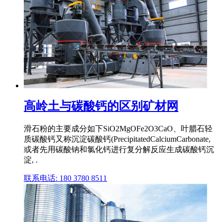
高岭土与碳酸钙的区别矿材网
滑石粉的主要成分如下SiO2MgOFe2O3CaO、叶腊石轻
质碳酸钙又称沉淀碳酸钙(PrecipitatedCalciumCarbonate,
或者先用碳酸钠和氯化钙进行复分解反应生成碳酸钙沉
淀, .
联系电话: 180 3780 8511