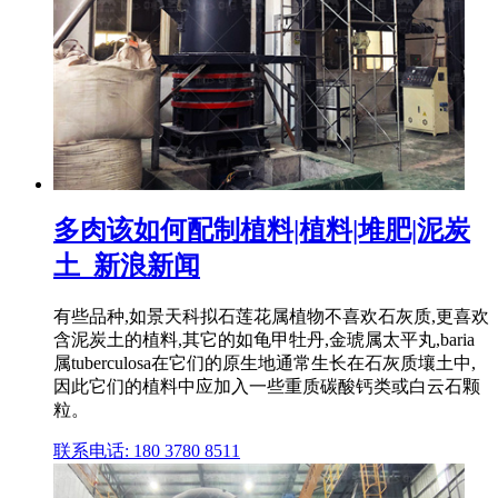
多肉该如何配制植料|植料|堆肥|泥炭
土_新浪新闻
有些品种,如景天科拟石莲花属植物不喜欢石灰质,更喜欢
含泥炭土的植料,其它的如龟甲牡丹,金琥属太平丸,baria
属tuberculosa在它们的原生地通常生长在石灰质壤土中,
因此它们的植料中应加入一些重质碳酸钙类或白云石颗
粒。
联系电话: 180 3780 8511