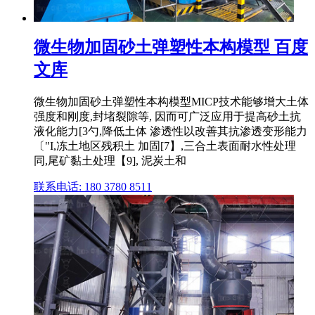
微生物加固砂土弹塑性本构模型 百度
文库
微生物加固砂土弹塑性本构模型MICP技术能够增大土体
强度和刚度,封堵裂隙等, 因而可广泛应用于提高砂土抗
液化能力[3勺,降低土体 渗透性以改善其抗渗透变形能力
〔"I,冻土地区残积土 加固[7】,三合土表面耐水性处理
同,尾矿黏土处理【9], 泥炭土和
联系电话: 180 3780 8511