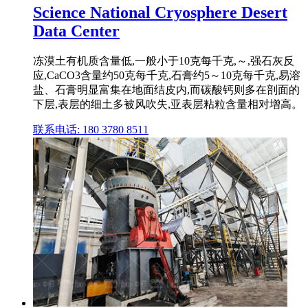
Science National Cryosphere Desert
Data Center
冻漠土有机质含量低,一般小于10克每千克,～,强石灰反
应,CaCO3含量约50克每千克,石膏约5～10克每千克,易溶
盐、石膏明显富集在地面结皮内,而碳酸钙则多在剖面的
下层,表层的细土多被风吹失,亚表层粘粒含量相对增高。
联系电话: 180 3780 8511