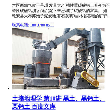
本区西部气候干旱,蒸发量大,可槽性重碳酸钙上升变为不
椿性破醺钙,并沿途沉淀下来,形成了碳酸钙的富集。 如
乾安县大布苏泡子泥炭地,有石灰襄3吉林省嚣蜒的矿'归 .
联系电话: 180 3780 8511
土壤地理学 第10讲 黑土、黑钙土、
栗钙土 百度文库