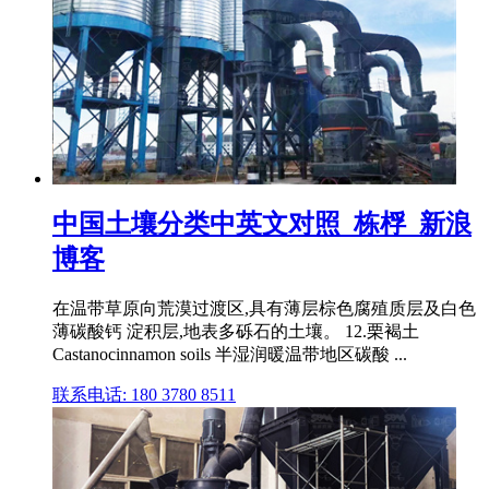
中国土壤分类中英文对照_栋桴_新浪
博客
在温带草原向荒漠过渡区,具有薄层棕色腐殖质层及白色
薄碳酸钙 淀积层,地表多砾石的土壤。 12.栗褐土
Castanocinnamon soils 半湿润暖温带地区碳酸 ...
联系电话: 180 3780 8511