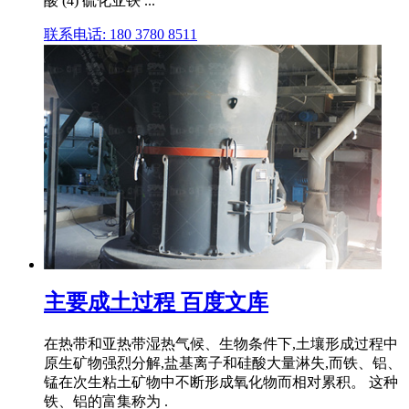
酸 (4) 硫化亚铁 ...
联系电话: 180 3780 8511
主要成土过程 百度文库
在热带和亚热带湿热气候、生物条件下,土壤形成过程中
原生矿物强烈分解,盐基离子和硅酸大量淋失,而铁、铝、
锰在次生粘土矿物中不断形成氧化物而相对累积。 这种
铁、铝的富集称为 .