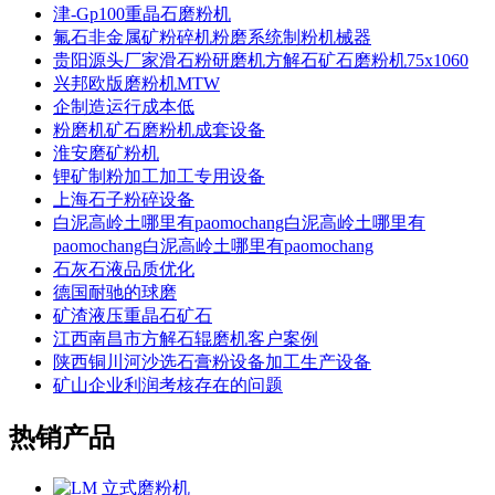
津-Gp100重晶石磨粉机
氟石非金属矿粉碎机粉磨系统制粉机械器
贵阳源头厂家滑石粉研磨机方解石矿石磨粉机75x1060
兴邦欧版磨粉机MTW
企制造运行成本低
粉磨机矿石磨粉机成套设备
淮安磨矿粉机
锂矿制粉加工加工专用设备
上海石子粉碎设备
白泥高岭土哪里有paomochang白泥高岭土哪里有
paomochang白泥高岭土哪里有paomochang
石灰石液品质优化
德国耐驰的球磨
矿渣液压重晶石矿石
江西南昌市方解石辊磨机客户案例
陕西铜川河沙选石膏粉设备加工生产设备
矿山企业利润考核存在的问题
热销产品