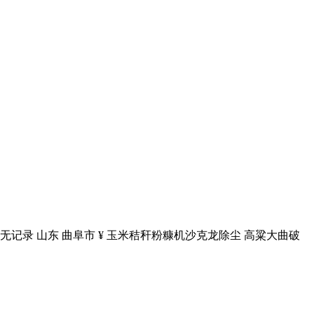
记录 山东 曲阜市 ¥ 玉米秸秆粉糠机沙克龙除尘 高粱大曲破