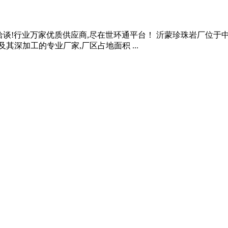
系洽谈!行业万家优质供应商,尽在世环通平台！ 沂蒙珍珠岩厂位于
及其深加工的专业厂家,厂区占地面积 ...