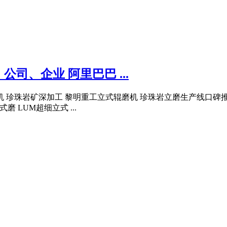
司、企业 阿里巴巴 ...
珍珠岩矿深加工 黎明重工立式辊磨机 珍珠岩立磨生产线口碑推荐 
 LUM超细立式 ...