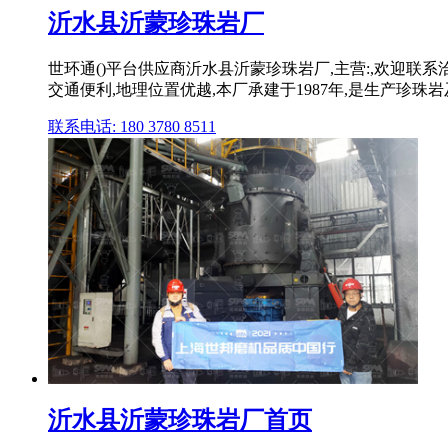
沂水县沂蒙珍珠岩厂
世环通()平台供应商沂水县沂蒙珍珠岩厂,主营:,欢迎联
交通便利,地理位置优越,本厂承建于1987年,是生产珍珠岩
联系电话: 180 3780 8511
沂水县沂蒙珍珠岩厂首页