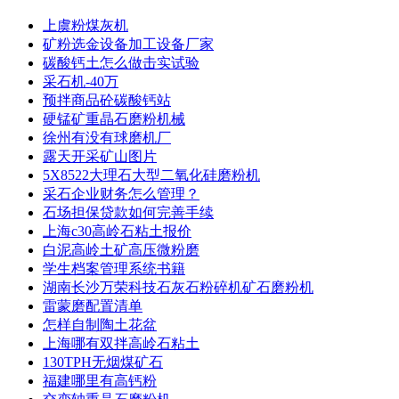
上虞粉煤灰机
矿粉选金设备加工设备厂家
碳酸钙土怎么做击实试验
采石机-40万
预拌商品砼碳酸钙站
硬锰矿重晶石磨粉机械
徐州有没有球磨机厂
露天开采矿山图片
5X8522大理石大型二氧化硅磨粉机
采石企业财务怎么管理？
石场担保贷款如何完善手续
上海c30高岭石粘土报价
白泥高岭土矿高压微粉磨
学生档案管理系统书籍
湖南长沙万荣科技石灰石粉碎机矿石磨粉机
雷蒙磨配置清单
怎样自制陶土花盆
上海哪有双拌高岭石粘土
130TPH无烟煤矿石
福建哪里有高钙粉