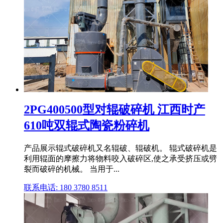
2PG400500型对辊破碎机 江西时产
610吨双辊式陶瓷粉碎机
产品展示辊式破碎机又名辊破、辊破机。 辊式破碎机是
利用辊面的摩擦力将物料咬入破碎区,使之承受挤压或劈
裂而破碎的机械。 当用于...
联系电话: 180 3780 8511