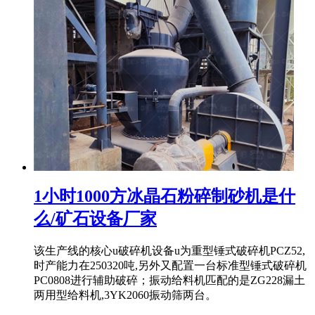
1小时1000方冰晶石粉碎制砂机是什
么/矿石设备厂家
该生产线的核心u破碎机设备u为重型锤式破碎机PCZ52,
时产能力在250320吨,另外又配置一台标准型锤式破碎机
PC0808进行辅助破碎；振动给料机匹配的是ZG228漏土
两用型给料机,3YK2060振动筛两台。