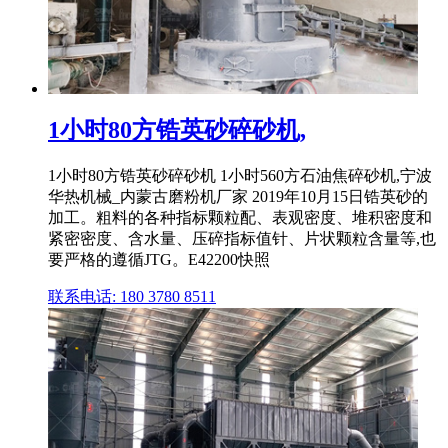
1小时80方锆英砂碎砂机,
1小时80方锆英砂碎砂机 1小时560方石油焦碎砂机,宁波
华热机械_内蒙古磨粉机厂家 2019年10月15日锆英砂的
加工。粗料的各种指标颗粒配、表观密度、堆积密度和
紧密密度、含水量、压碎指标值针、片状颗粒含量等,也
要严格的遵循JTG。E42200快照
联系电话: 180 3780 8511