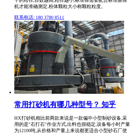
子的粒径,目数越高,粒径越小,标准筛需要配合标准振筛
机才能准确测定.粉体颗粒大小称颗粒粒度。
联系电话: 180 3780 8511
常用打砂机有哪几种型号？ 知乎
HX打砂机相比前两款来说是一款偏中小型制砂设备,采
用的是"石打石"作业方式,出料也很稳定,设备每小时产量
为12100吨,从价格和产量上来说都更适合小型砂石厂使