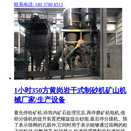
联系电话: 180 3780 8511
1小时350方黄岗岩干式制砂机矿山机
械厂家/生产设备
要先停给矿机,待筒内矿石处理完后,再停磨矿机电机,借
助分级机的提升装置把螺旋提出砂面,最后停分级机。除
了表示筛网的孔眼外,它同时用于表示能够通过筛网的粒