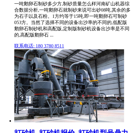
一吨鹅卵石制砂多少方,制砂质量怎么样河南矿山机器综
合数据分析,一吨鹅卵石就制砂来说可出砂08吨,其余的多
为石子以及石粉。1方约等于15吨,即一吨鹅卵石可制砂
053方。当然了选择不同的设备出沙率的不同的,低配版
鹅卵石制砂机和高配版,定制版制砂机设备出沙率是不同
的,高配版鹅卵石 ...
联系电话: 180 3780 8511
打砂机_打砂机报价_打砂机型号鼎力