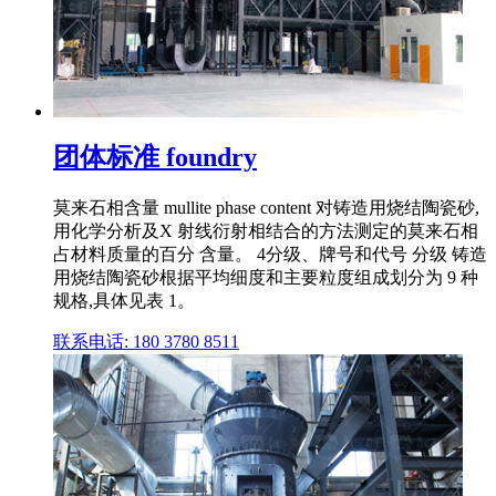
团体标准 foundry
莫来石相含量 mullite phase content 对铸造用烧结陶瓷砂,
用化学分析及X 射线衍射相结合的方法测定的莫来石相
占材料质量的百分 含量。 4分级、牌号和代号 分级 铸造
用烧结陶瓷砂根据平均细度和主要粒度组成划分为 9 种
规格,具体见表 1。
联系电话: 180 3780 8511