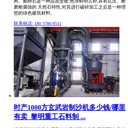
闲。鹅卵石是一种品质坚硬,色泽鲜明古朴,具有抗压、耐
磨耐腐蚀的 天然石特性,对其进行破碎加工之后是一种理
想的绿色建筑材料。
联系电话: 180 3780 8511
时产1000方玄武岩制沙机多少钱/哪里
有卖_黎明重工石料制 ...