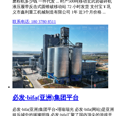
磨粉机多少钱 一件代发 ... 时产500吨移动玄武岩破碎机
液压履带反击式圆锥破移动站 72 小时发货 支付宝 ¥ 巩
义市鑫利重工机械制造有限公司 1年 近3个月价格 ...
联系电话: 180 3780 8511
必发·bifa(亚洲)集团平台
必发·bifa(亚洲)集团平台•瑾瑜瑞光 必发·bifa(网站)是亚洲
娱乐城中的璀璨明珠,必发·bifa汇聚了国内顶尖的游戏开