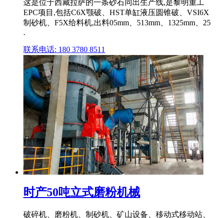
这是位于西藏拉萨的一条砂石同出生产线,是黎明重工
EPC项目,包括C6X颚破、HST单缸液压圆锥破、VSI6X
制砂机、F5X给料机,出料05mm、513mm、1325mm、25
.
联系电话: 180 3780 8511
时产50吨立式磨粉机械
破碎机、磨粉机、制砂机、矿山设备、移动式移动站、