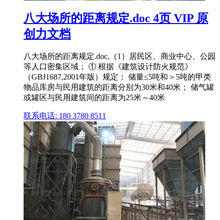
八大场所的距离规定.doc 4页 VIP 原
创力文档
八大场所的距离规定.doc,（1）居民区、商业中心、公园
等人口密集区域； ① 根据《建筑设计防火规范》
（GBJ1687,2001年版）规定： 储量≤5吨和＞5吨的甲类
物品库房与民用建筑的距离分别为30米和40米； 储气罐
或罐区与民用建筑间的距离为25米～40米
联系电话: 180 3780 8511