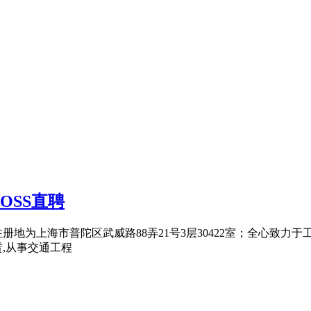
OSS直聘
司注册地为上海市普陀区武威路88弄21号3层30422室；全心
,从事交通工程