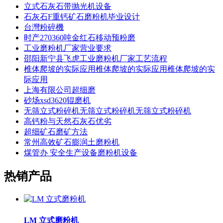
立式石灰石带抛光机设备
石灰石F重钙矿石磨粉机毕业设计
台灣粉碎機
时产270360吨金红石移动预粉磨
工业磨粉机厂家营业要求
邵阳新宁县飞虎工业磨粉机厂家工艺流程
椎体爬坡的实际应用椎体爬坡的实际应用椎体爬坡的实
际应用
上海有限公司超细磨
砂场xsd3620辊磨机
无筛立式粉碎机无筛立式粉碎机无筛立式粉碎机
高钙粉与天然石灰石优劣
超细矿石磨矿方法
常州高效矿石膨润土磨粉机
煤管办 安全生产设备磨粉机设备
热销产品
LM 立式磨粉机