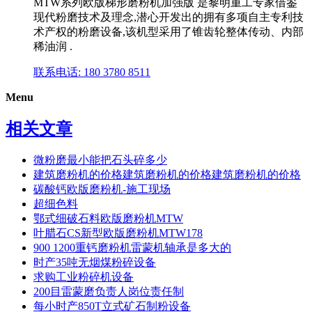
MTW系列欧版梯形磨粉机加强版 是黎明重工专家借鉴
现代粉磨技术及理念,潜心开发出的拥有多项自主专利技
术产权的粉磨设备,该机型采用了锥齿轮整体传动、内部
稀油润 .
联系电话: 180 3780 8511
Menu
相关文章
微粉磨最小能把石头碎多少
建筑磨粉机的价格建筑磨粉机的价格建筑磨粉机的价格
碳酸钙欧版磨粉机-施工现场
超细色料
鄂式细破石料欧版磨粉机MTW
叶腊石CS新型欧版磨粉机MTW178
900 1200重钙磨粉机雷蒙机轴承是多大的
时产35吨无烟煤粉碎设备
求购工业粉碎机设备
200目雷蒙磨负责人岗位责任制
每小时产850T立式矿石制粉设备