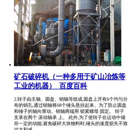
矿石破碎机（一种多用于矿山冶炼等
工业的机器）_百度百科
2.转子由主轴、圆盘、销轴等组成,圆盘上开有6个均匀分
布的销孔,通过销轴将68个锤头悬挂起来。为了防止圆盘
和锤子的轴向窜动。销轴两端用 锁紧螺母 固定。 转子
支承在两个 滚动轴承 上。 此外,为了使转子在运动中储
存一定的动能,避免破碎大块物料时,锤头的速度损失不致
过大和减 .