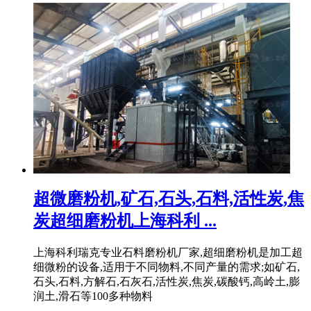
超微磨粉机,矿石,石头,石料,活性炭,焦
炭超细磨粉机上海科利 ...
上海科利瑞克专业石料磨粉机厂家,超细磨粉机是加工超
细微粉的设备,适用于不同物料,不同产量的需求;如矿石,
石头,石料,方解石,石灰石,活性炭,焦炭,碳酸钙,高岭土,膨
润土,滑石等100多种物料