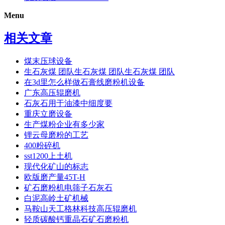
Menu
相关文章
煤末压球设备
生石灰煤 团队生石灰煤 团队生石灰煤 团队
在3d里怎么样做石膏线磨粉机设备
广东高压辊磨机
石灰石用于油漆中细度要
重庆立磨设备
生产煤粉企业有多少家
锂云母磨粉的工艺
400粉碎机
sst1200上土机
现代化矿山的标志
欧版磨产量45T-H
矿石磨粉机电筛子石灰石
白泥高岭土矿机械
马鞍山天工格林科技高压辊磨机
轻质碳酸钙重晶石矿石磨粉机