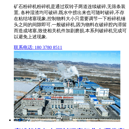
矿石粉碎机粉碎机是通过双转子两道连续破碎,无筛条装
置, 各种湿渣均可破碎,既水中捞出来也可随时破碎,不存
在粘结堵塞现象,控制物料大小只需要调节一下粉碎机锤
头之间的间隙即可.一般破碎机,因为物料在破碎腔内滞留
而造成堵塞,致使相关机件加剧磨损,本系列破碎机完成可
以避免上述现象.
联系电话: 180 3780 8511