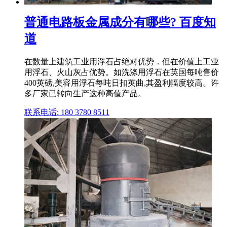
普通电路板金属成分有哪些? 百度知
道
在数量上建筑工业用浮石占绝对优势．但在价值上工业
用浮石、火山灰占优势。如洗涤用浮石在英国每吨售价
400英磅,美容用浮石每吨日扣英曲,其盈利幅度较高。许
多厂家已转向生产这种高值产品。
联系电话: 180 3780 8511