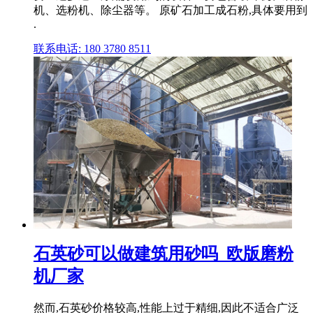
机、选粉机、除尘器等。 原矿石加工成石粉,具体要用到
.
联系电话: 180 3780 8511
石英砂可以做建筑用砂吗_欧版磨粉
机厂家
然而,石英砂价格较高,性能上过于精细,因此不适合广泛