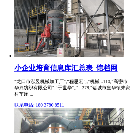
小企业培育信息库汇总表_馆档网
"龙口市泓昱机械加工厂","程思宏",,"机械...110,"高密市
华兴纺织有限公司","于世华",,"...278,"诸城市皇华镇朱家
村车床 ...
联系电话: 180 3780 8511