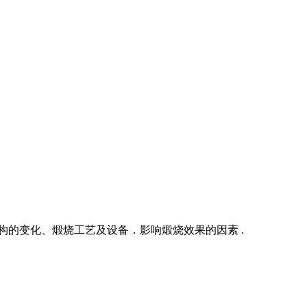
构的变化、煅烧工艺及设备．影响煅烧效果的因素 .