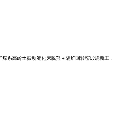
煤系高岭土振动流化床脱羟＋隔焰回转窑煅烧新工 .