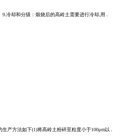
9.冷却和分级：煅烧后的高岭土需要进行冷却,用 .
方法如下(1)将高岭土粉碎至粒度小于100μm以 .