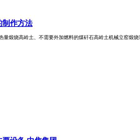
的制作方法
热量煅烧高岭土、不需要外加燃料的煤矸石高岭土机械立窑煅烧装置