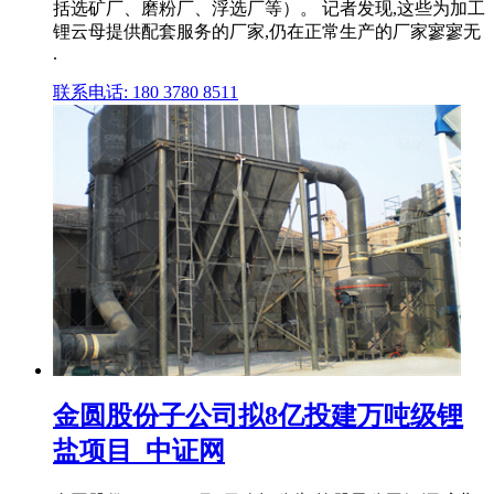
括选矿厂、磨粉厂、浮选厂等）。 记者发现,这些为加工
锂云母提供配套服务的厂家,仍在正常生产的厂家寥寥无
.
联系电话: 180 3780 8511
金圆股份子公司拟8亿投建万吨级锂
盐项目_中证网