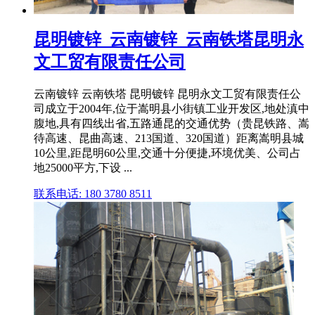
昆明镀锌_云南镀锌_云南铁塔昆明永
文工贸有限责任公司
云南镀锌 云南铁塔 昆明镀锌 昆明永文工贸有限责任公
司成立于2004年,位于嵩明县小街镇工业开发区,地处滇中
腹地,具有四线出省,五路通昆的交通优势（贵昆铁路、嵩
待高速、昆曲高速、213国道、320国道）距离嵩明县城
10公里,距昆明60公里,交通十分便捷,环境优美、公司占
地25000平方,下设 ...
联系电话: 180 3780 8511