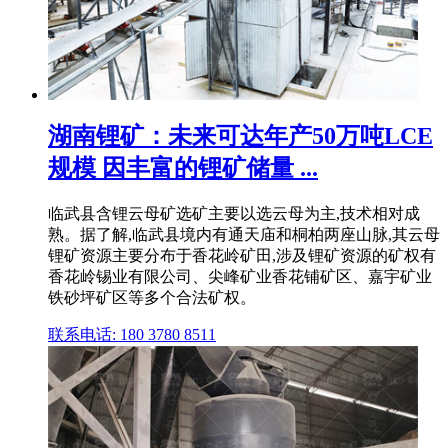
湖南锂矿：未来可达年产50万吨LCE
规模 因丰富的锂矿储量 ...
临武县含锂云母矿选矿主要以选云母为主,技术相对成
熟。据了解,临武县境内有通天庙和桐柏两座山脉,其云母
锂矿资源主要分布于香花岭矿田,涉及锂矿资源的矿权有
香花岭锡业有限公司、尖峰矿业香花铺矿区、嘉宇矿业
铁砂坪矿区等多个合法矿权。
联系电话: 180 3780 8511