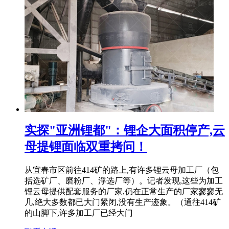
实探"亚洲锂都"：锂企大面积停产,云
母提锂面临双重拷问！
从宜春市区前往414矿的路上,有许多锂云母加工厂（包
括选矿厂、磨粉厂、浮选厂等）。记者发现,这些为加工
锂云母提供配套服务的厂家,仍在正常生产的厂家寥寥无
几,绝大多数都已大门紧闭,没有生产迹象。（通往414矿
的山脚下,许多加工厂已经大门