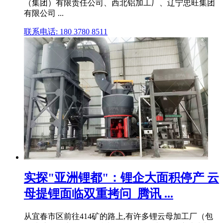
（集团）有限责任公司、西北铝加工厂、辽宁忠旺集团
有限公司 ...
联系电话: 180 3780 8511
实探"亚洲锂都"：锂企大面积停产 云
母提锂面临双重拷问_腾讯 ...
从宜春市区前往414矿的路上,有许多锂云母加工厂（包