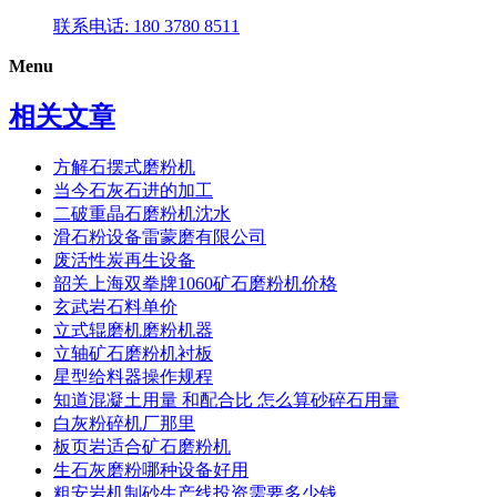
联系电话: 180 3780 8511
Menu
相关文章
方解石摆式磨粉机
当今石灰石进的加工
二破重晶石磨粉机沈水
滑石粉设备雷蒙磨有限公司
废活性炭再生设备
韶关上海双拳牌1060矿石磨粉机价格
玄武岩石料单价
立式辊磨机磨粉机器
立轴矿石磨粉机衬板
星型给料器操作规程
知道混凝土用量 和配合比 怎么算砂碎石用量
白灰粉碎机厂那里
板页岩适合矿石磨粉机
生石灰磨粉哪种设备好用
粗安岩机制砂生产线投资需要多少钱