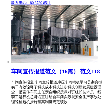
联系电话: 180 3780 8511
车间宣传报道范文（16篇） 范文118
车间宣传报道 车间宣传报道冲压车间积极学习贯彻真抓
实干有效诠释了科技成本科技进步科技创新发展建设理
念一是言传车间主任亲自组织授课对班组长技术员一线
职工进行么总讲话宣讲结合车间实际就安全生产事故处
理巡检包机措施预案制度规范绩效...