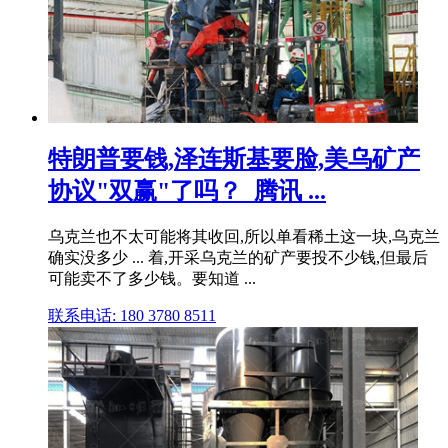
特朗普要钱,泽连斯基要脸,美乌矿产
协议"双赢"了吗？_腾讯 ...
乌克兰也不太可能将其收回,所以单看稀土这一块,乌克兰
确实没多少 ... 着,开采乌克兰的矿产要投不少钱,但最后
可能卖不了多少钱。要知道 ...
联系电话: 180 3780 8511