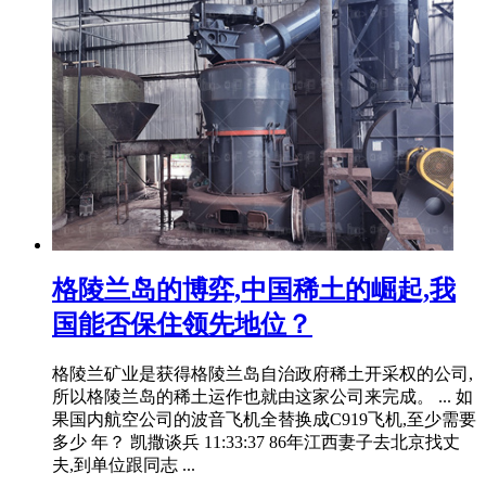
格陵兰岛的博弈,中国稀土的崛起,我
国能否保住领先地位？
格陵兰矿业是获得格陵兰岛自治政府稀土开采权的公司,
所以格陵兰岛的稀土运作也就由这家公司来完成。 ... 如
果国内航空公司的波音飞机全替换成C919飞机,至少需要
多少 年？ 凯撒谈兵 11:33:37 86年江西妻子去北京找丈
夫,到单位跟同志 ...