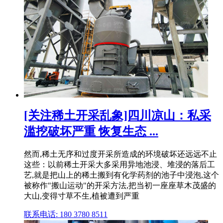
[关注稀土开采乱象]四川凉山：私采
滥挖破坏严重 恢复生态 ...
然而,稀土无序和过度开采所造成的环境破坏还远远不止
这些：以前稀土开采大多采用异地池浸、堆浸的落后工
艺,就是把山上的稀土搬到有化学药剂的池子中浸泡,这个
被称作"搬山运动"的开采方法,把当初一座座草木茂盛的
大山,变得寸草不生,植被遭到严重
联系电话: 180 3780 8511